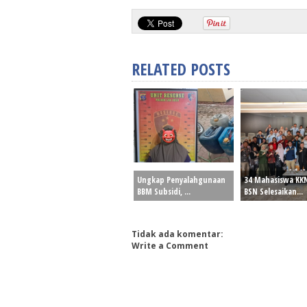
RELATED POSTS
Ungkap Penyalahgunaan
34 Mahasiswa KK
BBM Subsidi, ...
BSN Selesaikan...
Tidak ada komentar:
Write a Comment