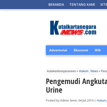
BERANDA
TENTANG KAMI
SIT
Advertorial
Ekonomi
IKN
kutaikartanegaranews »
Hukum
,
News
» Peng
Pengemudi Angkuta
Urine
Posted by Admin Senin, 04 Juli 2016 |
Hukum