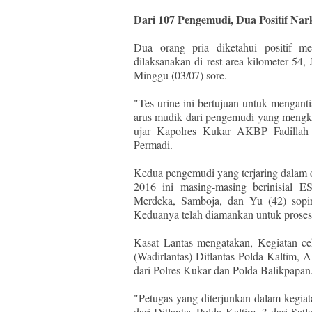
Dari 107 Pengemudi, Dua Positif Nar
Dua orang pria diketahui positif m
dilaksanakan di rest area kilometer 5
Minggu (03/07) sore.
"Tes urine ini bertujuan untuk mengantis
arus mudik dari pengemudi yang mengko
ujar Kapolres Kukar AKBP Fadillah
Permadi.
Kedua pengemudi yang terjaring dala
2016 ini masing-masing berinisial E
Merdeka, Samboja, dan Yu (42) sopi
Keduanya telah diamankan untuk proses 
Kasat Lantas mengatakan, Kegiatan ce
(Wadirlantas) Ditlantas Polda Kaltim,
dari Polres Kukar dan Polda Balikpapan
"Petugas yang diterjunkan dalam kegiata
dari Ditlantas Polda Kaltim, 3 dari Sat