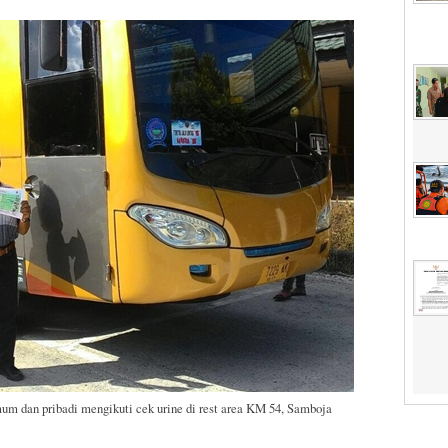
um dan pribadi mengikuti cek urine di rest area KM 54, Samboja