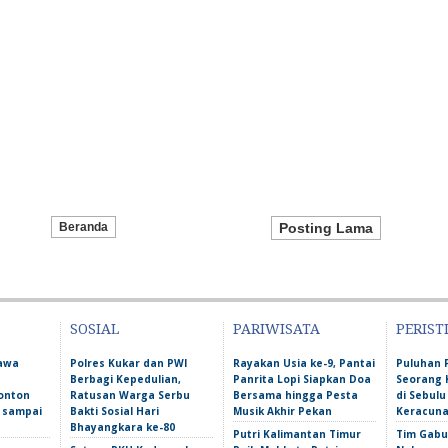
Beranda
Posting Lama
SOSIAL
PARIWISATA
PERIST
Bawa
Polres Kukar dan PWI
Rayakan Usia ke-9, Pantai
Puluhan 
Berbagi Kepedulian,
Panrita Lopi Siapkan Doa
Seorang 
onton
Ratusan Warga Serbu
Bersama hingga Pesta
di Sebulu
l sampai
Bakti Sosial Hari
Musik Akhir Pekan
Keracun
Bhayangkara ke-80
Putri Kalimantan Timur
Tim Gabu