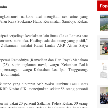
Pop
koba
engkonsumsi narkoba usai mengikuti cek urine yang
4, Jalan Raya Soekarno-Hatta, Kecamatan Samboja, Kukar,
ipasi terjadinya kecelakaan lalu lintas (Laka Lantas) saat
nsumsi narkotika. Hasilnya ada dua orang yang positif,"
 Zulkarnaen melalui Kasat Lantas AKP Afrian Satya
m operasi Ramadniya (Ramadhan dan Hari Raya) Mahakam
S (28), sopir angkutan travel, warga Kelurahan Bukit
r perorangan, warga Kelurahan Loa Ipuh Tenggarong.
lebuh lanjut.
k urine yang dipimpin oleh Wakil Direktur Lalu Lintas
 AKBP Noviar SIK, menerjunkan sekitar 58 orang personil
.
n ini yakni 20 personil Satlantas Polres Kukar, 30 orang
lantas Balikpapan, serta Bidang kedokteran dan kesehatan