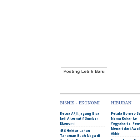
Posting Lebih Baru
BISNIS - EKONOMI
HIBURAN
Ketua APJI: Jagung Bisa
Petala Borneo 
Jadi Alternatif Sumber
Nama Kukar ke
Ekonomi
Yogyakarta, Pen
Menari dari Awa
436 Hektar Lahan
Akhir
Tanaman Buah Naga di