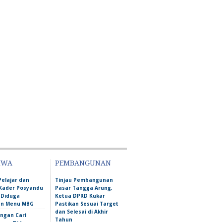
IWA
PEMBANGUNAN
Pelajar dan
Tinjau Pembangunan
Kader Posyandu
Pasar Tangga Arung,
 Diduga
Ketua DPRD Kukar
an Menu MBG
Pastikan Sesuai Target
dan Selesai di Akhir
ngan Cari
Tahun