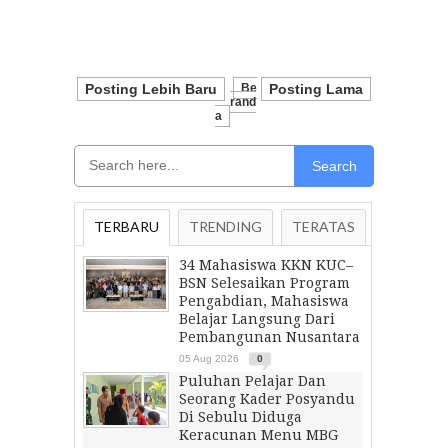
Posting Lebih Baru
Be
Posting Lama
Rand
A
Search
TERBARU
TRENDING
TERATAS
34 Mahasiswa KKN KUC–
BSN Selesaikan Program
Pengabdian, Mahasiswa
Belajar Langsung Dari
Pembangunan Nusantara
05 Aug 2026
0
Puluhan Pelajar Dan
Seorang Kader Posyandu
Di Sebulu Diduga
Keracunan Menu MBG