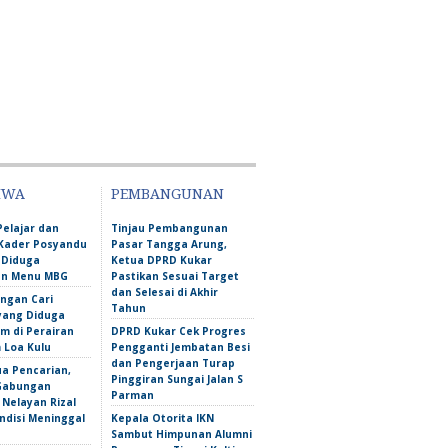
IWA
PEMBANGUNAN
Pelajar dan
Tinjau Pembangunan
Kader Posyandu
Pasar Tangga Arung,
 Diduga
Ketua DPRD Kukar
an Menu MBG
Pastikan Sesuai Target
dan Selesai di Akhir
ngan Cari
Tahun
yang Diduga
m di Perairan
DPRD Kukar Cek Progres
Loa Kulu
Pengganti Jembatan Besi
dan Pengerjaan Turap
ua Pencarian,
Pinggiran Sungai Jalan S
Gabungan
Parman
Nelayan Rizal
ndisi Meninggal
Kepala Otorita IKN
Sambut Himpunan Alumni