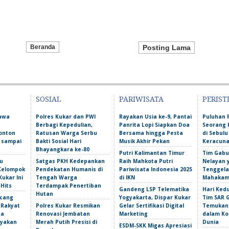
Beranda
Posting Lama
SOSIAL
PARIWISATA
PERIST
Bawa
Polres Kukar dan PWI
Rayakan Usia ke-9, Pantai
Puluhan 
Berbagi Kepedulian,
Panrita Lopi Siapkan Doa
Seorang 
onton
Ratusan Warga Serbu
Bersama hingga Pesta
di Sebulu
l sampai
Bakti Sosial Hari
Musik Akhir Pekan
Keracun
Bhayangkara ke-80
Putri Kalimantan Timur
Tim Gabu
u
Satgas PKH Kedepankan
Raih Mahkota Putri
Nelayan 
 Kelompok
Pendekatan Humanis di
Pariwisata Indonesia 2025
Tenggela
Kukar Ini
Tengah Warga
di IKN
Mahakam 
 Hits
Terdampak Penertiban
Gandeng LSP Telematika
Hari Ked
Hutan
ncang
Yogyakarta, Dispar Kukar
Tim SAR 
 Rakyat
Polres Kukar Resmikan
Gelar Sertifikasi Digital
Temukan 
ga
Renovasi Jembatan
Marketing
dalam Ko
yakan
Merah Putih Presisi di
Dunia
ESDM-SKK Migas Apresiasi