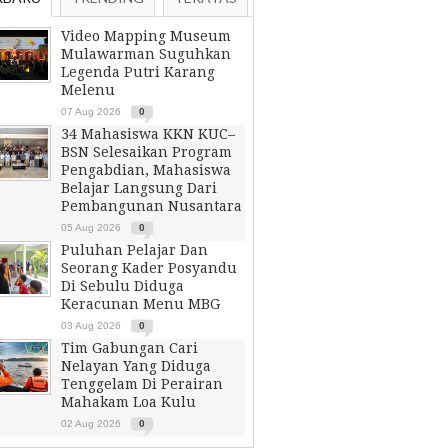
Video Mapping Museum
Mulawarman Suguhkan
Legenda Putri Karang
Melenu
07 Aug 2026
0
34 Mahasiswa KKN KUC–
BSN Selesaikan Program
Pengabdian, Mahasiswa
Belajar Langsung Dari
Pembangunan Nusantara
05 Aug 2026
0
Puluhan Pelajar Dan
Seorang Kader Posyandu
Di Sebulu Diduga
Keracunan Menu MBG
03 Aug 2026
0
Tim Gabungan Cari
Nelayan Yang Diduga
Tenggelam Di Perairan
Mahakam Loa Kulu
02 Aug 2026
0