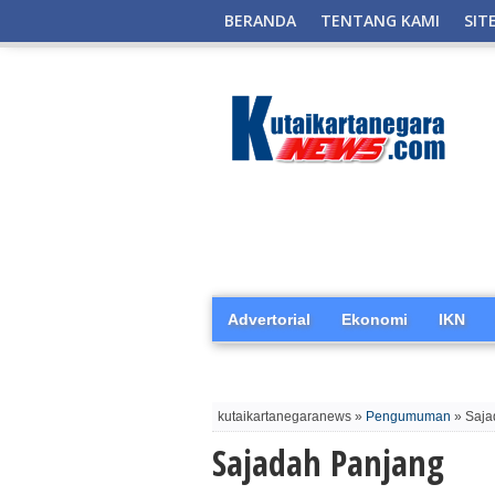
BERANDA
TENTANG KAMI
SIT
Advertorial
Ekonomi
IKN
kutaikartanegaranews »
Pengumuman
» Saja
Sajadah Panjang