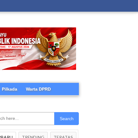
Pilkada
Warta DPRD
Search
RBARU
TRENDING
TERATAS