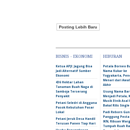
Posting Lebih Baru
BISNIS - EKONOMI
HIBURAN
Ketua APJI: Jagung Bisa
Petala Borneo 
Jadi Alternatif Sumber
Nama Kukar ke
Ekonomi
Yogyakarta, Pen
Menari dari Awa
436 Hektar Lahan
Akhir
Tanaman Buah Naga di
Samboja Terserang
Usung Nama Bar
Penyakit
Menjadi Petala,
Musik Etnik Asal 
Petani Seledri di Anggana
Bakal Rilis Single
Pasok Kebutuhan Pasar
Lokal
Padi Reborn Gu
Panggung Pesta
Petani Jeruk Desa Handil
IKN, Ribuan War
Terusan Panen Tiap Hari
Tumpah Ruah Ra