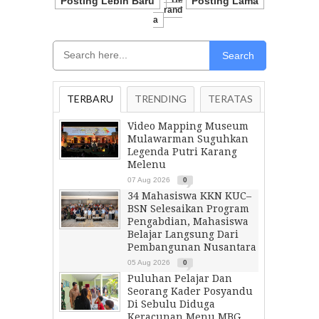
Posting Lebih Baru
Be
Posting Lama
Rand
A
Search
TERBARU
TRENDING
TERATAS
Video Mapping Museum
Mulawarman Suguhkan
Legenda Putri Karang
Melenu
07 Aug 2026
0
34 Mahasiswa KKN KUC–
BSN Selesaikan Program
Pengabdian, Mahasiswa
Belajar Langsung Dari
Pembangunan Nusantara
05 Aug 2026
0
Puluhan Pelajar Dan
Seorang Kader Posyandu
Di Sebulu Diduga
Keracunan Menu MBG