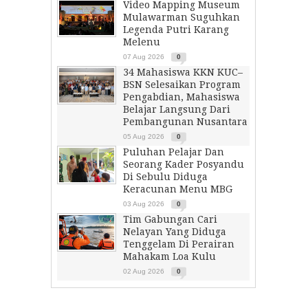
Video Mapping Museum
Mulawarman Suguhkan
Legenda Putri Karang
Melenu
07 Aug 2026
0
34 Mahasiswa KKN KUC–
BSN Selesaikan Program
Pengabdian, Mahasiswa
Belajar Langsung Dari
Pembangunan Nusantara
05 Aug 2026
0
Puluhan Pelajar Dan
Seorang Kader Posyandu
Di Sebulu Diduga
Keracunan Menu MBG
03 Aug 2026
0
Tim Gabungan Cari
Nelayan Yang Diduga
Tenggelam Di Perairan
Mahakam Loa Kulu
02 Aug 2026
0