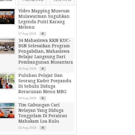
Video Mapping Museum
Mulawarman Suguhkan
Legenda Putri Karang
Melenu
07 Aug 2026
0
34 Mahasiswa KKN KUC–
BSN Selesaikan Program
Pengabdian, Mahasiswa
Belajar Langsung Dari
Pembangunan Nusantara
05 Aug 2026
0
Puluhan Pelajar Dan
Seorang Kader Posyandu
Di Sebulu Diduga
Keracunan Menu MBG
03 Aug 2026
0
Tim Gabungan Cari
Nelayan Yang Diduga
Tenggelam Di Perairan
Mahakam Loa Kulu
02 Aug 2026
0