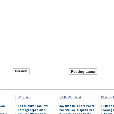
Beranda
Posting Lama
SOSIAL
PARIWISATA
PERIST
Bawa
Polres Kukar dan PWI
Rayakan Usia ke-9, Pantai
Puluhan 
Berbagi Kepedulian,
Panrita Lopi Siapkan Doa
Seorang 