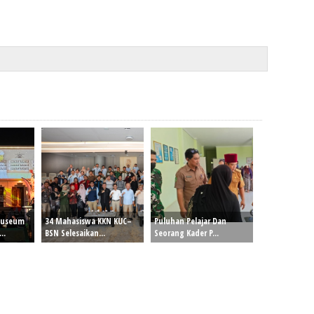
Museum
34 Mahasiswa KKN KUC–
Puluhan Pelajar Dan
..
BSN Selesaikan...
Seorang Kader P...