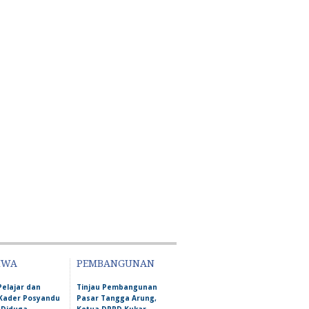
IWA
PEMBANGUNAN
Pelajar dan
Tinjau Pembangunan
Kader Posyandu
Pasar Tangga Arung,