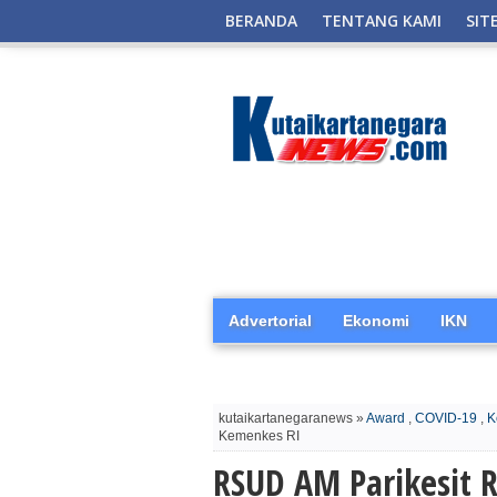
BERANDA
TENTANG KAMI
SIT
Advertorial
Ekonomi
IKN
kutaikartanegaranews »
Award
,
COVID-19
,
K
Kemenkes RI
RSUD AM Parikesit 