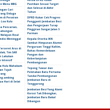
 Diduga
Ketua DPRD Kukar
an Menu MBG
Pastikan Sesuai Target
dan Selesai di Akhir
ngan Cari
Tahun
yang Diduga
m di Perairan
DPRD Kukar Cek Progres
Loa Kulu
Pengganti Jembatan Besi
dan Pengerjaan Turap
ua Pencarian,
Pinggiran Sungai Jalan S
Gabungan
Parman
Nelayan Rizal
ndisi Meninggal
Kepala Otorita IKN
Sambut Himpunan Alumni
Perguruan Tinggi Kaltim,
erseret Arus di
Bahas Kemerdekaan
dak, Tim SAR
Pangan dan
n Lakukan
Keberlanjutan
 Intensif
Pembangunan
a Hulu Mahakam
Tepong Tawar dan
an Tujuh
Peletakan Batu Pertama
yang
Tandai Pembangunan
ng-ambing
Jembatan Baru di
a Hari di Selat
Tenggarong
r
Jembatan Besi Yang Alami
Korosi Tak Dibongkar,
Jembatan Baru Bakal
Dibangun