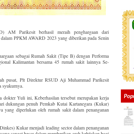
AM Parikesit berhasil meraih penghargaan dari
I dalam PPKM AWARD 2023 yang diberikan pada Senin
argaan sebagai Rumah Sakit (Tipe B) dengan Performa
ional Kalimantan bersama 45 rumah sakit lainnya Se-
ntah pusat, Plt Direktur RSUD Aji Muhammad Parikesit
a syukurnya.
Pop
 dokter Yuli ini, Keberhasilan tersebut merupakan kerja
 dari dukungan penuh Pemkab Kutai Kartanegara (Kukar)
ya yang diperlukan oleh rumah sakit dalam penanganan
(Dinkes) Kukar menjadi leading sector dalam penanganan
ang sangat besar dalam memberikan arah kebijakan bagi