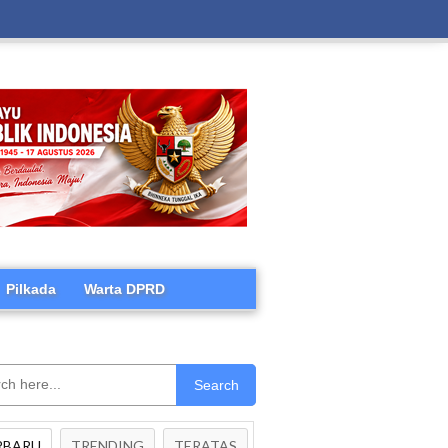
Pilkada
Warta DPRD
Search
RBARU
TRENDING
TERATAS