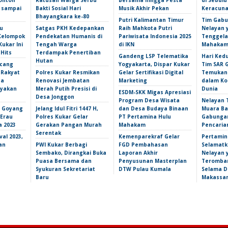
onton
Ratusan Warga Serbu
Bersama hingga Pesta
di Sebulu
l sampai
Bakti Sosial Hari
Musik Akhir Pekan
Keracun
Bhayangkara ke-80
Putri Kalimantan Timur
Tim Gabu
u
Satgas PKH Kedepankan
Raih Mahkota Putri
Nelayan 
 Kelompok
Pendekatan Humanis di
Pariwisata Indonesia 2025
Tenggela
Kukar Ini
Tengah Warga
di IKN
Mahakam 
 Hits
Terdampak Penertiban
Gandeng LSP Telematika
Hari Ked
Hutan
ncang
Yogyakarta, Dispar Kukar
Tim SAR 
 Rakyat
Polres Kukar Resmikan
Gelar Sertifikasi Digital
Temukan 
ga
Renovasi Jembatan
Marketing
dalam Ko
yakan
Merah Putih Presisi di
Dunia
ESDM-SKK Migas Apresiasi
Desa Jonggon
Program Desa Wisata
Nelayan T
s Goyang
Jelang Idul Fitri 1447 H,
dan Desa Budaya Binaan
Muara Ba
 Erau
Polres Kukar Gelar
PT Pertamina Hulu
Gabunga
a 2023
Gerakan Pangan Murah
Mahakam
Pencarian
Serentak
val 2023,
Kemenparekraf Gelar
Pertamin
an
PWI Kukar Berbagi
FGD Pembahasan
Selamatk
Sembako, Dirangkai Buka
Laporan Akhir
Nelayan 
Puasa Bersama dan
Penyusunan Masterplan
Teromba
Syukuran Sekretariat
DTW Pulau Kumala
Selama Du
Baru
Makassa