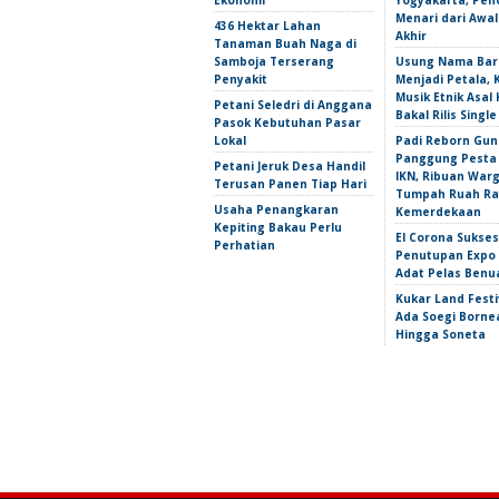
Ekonomi
Yogyakarta, Pen
Menari dari Awa
436 Hektar Lahan
Akhir
Tanaman Buah Naga di
Samboja Terserang
Usung Nama Bar
Penyakit
Menjadi Petala,
Musik Etnik Asal 
Petani Seledri di Anggana
Bakal Rilis Single
Pasok Kebutuhan Pasar
Lokal
Padi Reborn Gu
Panggung Pesta
Petani Jeruk Desa Handil
IKN, Ribuan War
Terusan Panen Tiap Hari
Tumpah Ruah Ra
Usaha Penangkaran
Kemerdekaan
Kepiting Bakau Perlu
El Corona Sukse
Perhatian
Penutupan Expo
Adat Pelas Benu
Kukar Land Festi
Ada Soegi Borne
Hingga Soneta