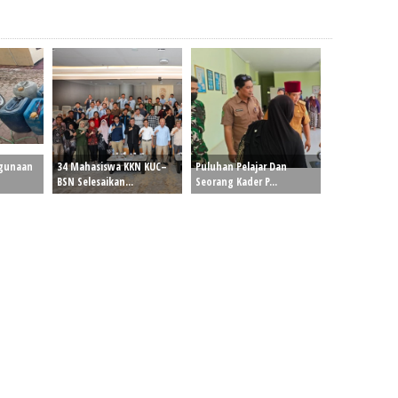
hgunaan
34 Mahasiswa KKN KUC–
Puluhan Pelajar Dan
BSN Selesaikan...
Seorang Kader P...