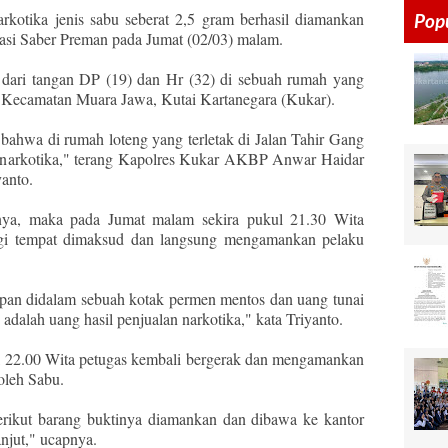
narkotika jenis sabu seberat 2,5 gram berhasil diamankan
Pop
asi Saber Preman pada Jumat (02/03) malam.
 dari tangan DP (19) dan Hr (32) di sebuah rumah yang
, Kecamatan Muara Jawa, Kutai Kartanegara (Kukar).
 bahwa di rumah loteng yang terletak di Jalan Tahir Gang
sta narkotika," terang Kapolres Kukar AKBP Anwar Haidar
anto.
utnya, maka pada Jumat malam sekira pukul 21.30 Wita
gi tempat dimaksud dan langsung mengamankan pelaku
mpan didalam sebuah kotak permen mentos dan uang tunai
adalah uang hasil penjualan narkotika," kata Triyanto.
l 22.00 Wita petugas kembali bergerak dan mengamankan
oleh Sabu.
 berikut barang buktinya diamankan dan dibawa ke kantor
njut," ucapnya.