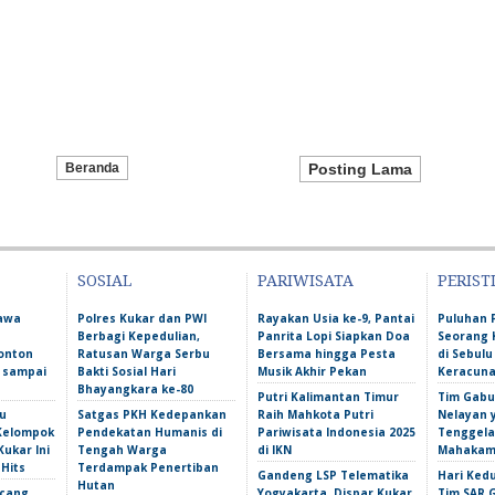
Beranda
Posting Lama
SOSIAL
PARIWISATA
PERIST
Bawa
Polres Kukar dan PWI
Rayakan Usia ke-9, Pantai
Puluhan 
Berbagi Kepedulian,
Panrita Lopi Siapkan Doa
Seorang 
onton
Ratusan Warga Serbu
Bersama hingga Pesta
di Sebulu
l sampai
Bakti Sosial Hari
Musik Akhir Pekan
Keracun
Bhayangkara ke-80
Putri Kalimantan Timur
Tim Gabu
u
Satgas PKH Kedepankan
Raih Mahkota Putri
Nelayan 
 Kelompok
Pendekatan Humanis di
Pariwisata Indonesia 2025
Tenggela
Kukar Ini
Tengah Warga
di IKN
Mahakam 
 Hits
Terdampak Penertiban
Gandeng LSP Telematika
Hari Ked
Hutan
ncang
Yogyakarta, Dispar Kukar
Tim SAR 