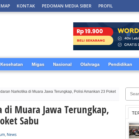
EMAP
KONTAK
PEDOMAN MEDIA SIBER
PROFIL
Kesehatan
Migas
Nasional
Olahraga
Pendidikan
daran Narkotika di Muara Jawa Terungkap, Polisi Amankan 23 Poket
a di Muara Jawa Terungkap,
TE
Poket Sabu
um
,
News