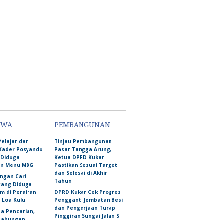
IWA
PEMBANGUNAN
Pelajar dan
Tinjau Pembangunan
Kader Posyandu
Pasar Tangga Arung,
 Diduga
Ketua DPRD Kukar
an Menu MBG
Pastikan Sesuai Target
dan Selesai di Akhir
ngan Cari
Tahun
yang Diduga
m di Perairan
DPRD Kukar Cek Progres
Loa Kulu
Pengganti Jembatan Besi
dan Pengerjaan Turap
ua Pencarian,
Pinggiran Sungai Jalan S
Gabungan