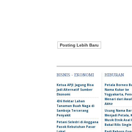
Posting Lebih Baru
BISNIS - EKONOMI
HIBURAN
Ketua APJI: Jagung Bisa
Petala Borneo 
Jadi Alternatif Sumber
Nama Kukar ke
Ekonomi
Yogyakarta, Pen
Menari dari Awa
436 Hektar Lahan
Akhir
Tanaman Buah Naga di
Samboja Terserang
Usung Nama Bar
Penyakit
Menjadi Petala,
Musik Etnik Asal 
Petani Seledri di Anggana
Bakal Rilis Single
Pasok Kebutuhan Pasar
Lokal
Padi Reborn Gu