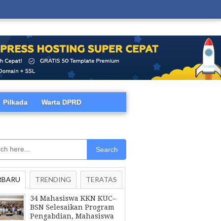
Pilkada
Warta DPRD
Search
RBARU
TRENDING
TERATAS
34 Mahasiswa KKN KUC–
BSN Selesaikan Program
Pengabdian, Mahasiswa