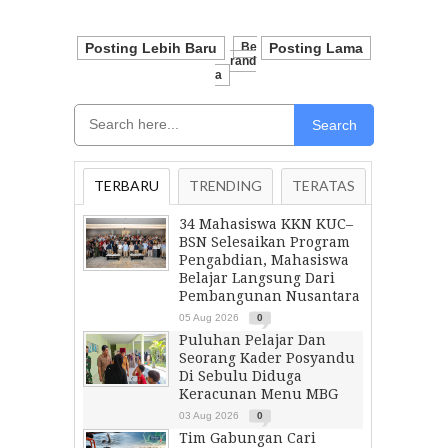
Posting Lebih Baru
Be
Posting Lama
Rand
A
Search
TERBARU
TRENDING
TERATAS
34 Mahasiswa KKN KUC–
BSN Selesaikan Program
Pengabdian, Mahasiswa
Belajar Langsung Dari
Pembangunan Nusantara
05 Aug 2026
0
Puluhan Pelajar Dan
Seorang Kader Posyandu
Di Sebulu Diduga
Keracunan Menu MBG
03 Aug 2026
0
Tim Gabungan Cari