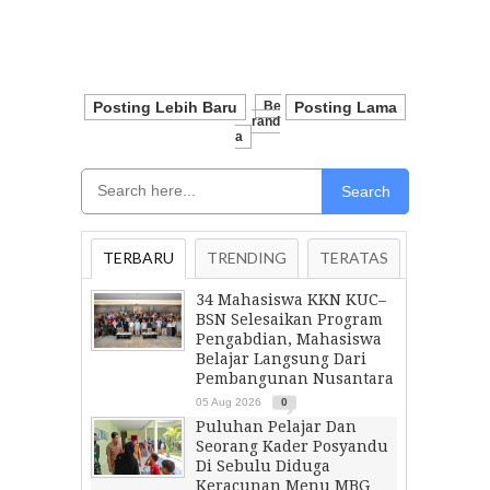
Posting Lebih Baru
Be
Posting Lama
Rand
A
Search
TERBARU
TRENDING
TERATAS
34 Mahasiswa KKN KUC–
BSN Selesaikan Program
Pengabdian, Mahasiswa
Belajar Langsung Dari
Pembangunan Nusantara
05 Aug 2026
0
Puluhan Pelajar Dan
Seorang Kader Posyandu
Di Sebulu Diduga
Keracunan Menu MBG