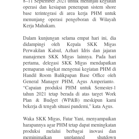
8–11 September 2021 untuk meninjau kegiatan
operasi dan kesiapan penerapan sistem shore
base terintegrasi di area kerja PHM untuk
menunjang operasi pengeboran di Wilayah
Kerja Mahakam.
Dalam kunjungan selama empat hari ini, dia
didampingi oleh Kepala SKK Migas
Perwakilan Kalsul, Azhari Idris dan jajaran
manajemen SKK Migas lainnya. Pada hari
pertama, delegasi SKK Migas mendapatkan
pemaparan singkat mengenai kegiatan PHM di
Handil Room Balikpapan Base Office oleh
General Manager PHM, Agus Amperianto.
“Capaian produksi PHM untuk Semester-1
tahun 2021 tetap berada di atas target Work
Plan & Budget (WP&B) meskipun kami
bekerja di tengah situasi pandemi,” kata Agus.
Waka SKK Migas, Fatar Yani, menyampaikan
harapannya agar PHM tetap dapat meningkatan
produksi melalui berbagai inovasi dan
meminimalkan unplanned shutdown