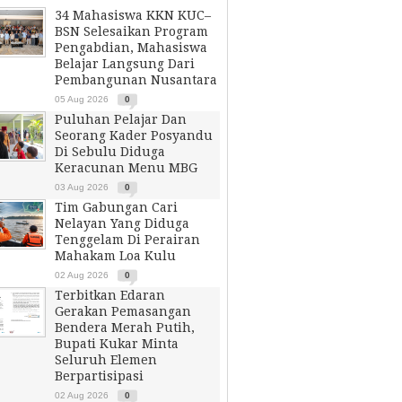
34 Mahasiswa KKN KUC–
BSN Selesaikan Program
Pengabdian, Mahasiswa
Belajar Langsung Dari
Pembangunan Nusantara
05 Aug 2026
0
Puluhan Pelajar Dan
Seorang Kader Posyandu
Di Sebulu Diduga
Keracunan Menu MBG
03 Aug 2026
0
Tim Gabungan Cari
Nelayan Yang Diduga
Tenggelam Di Perairan
Mahakam Loa Kulu
02 Aug 2026
0
Terbitkan Edaran
Gerakan Pemasangan
Bendera Merah Putih,
Bupati Kukar Minta
Seluruh Elemen
Berpartisipasi
02 Aug 2026
0