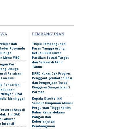
IWA
PEMBANGUNAN
Pelajar dan
Tinjau Pembangunan
Kader Posyandu
Pasar Tangga Arung,
 Diduga
Ketua DPRD Kukar
an Menu MBG
Pastikan Sesuai Target
dan Selesai di Akhir
ngan Cari
Tahun
yang Diduga
m di Perairan
DPRD Kukar Cek Progres
Loa Kulu
Pengganti Jembatan Besi
dan Pengerjaan Turap
ua Pencarian,
Pinggiran Sungai Jalan S
Gabungan
Parman
Nelayan Rizal
ndisi Meninggal
Kepala Otorita IKN
Sambut Himpunan Alumni
Perguruan Tinggi Kaltim,
erseret Arus di
Bahas Kemerdekaan
dak, Tim SAR
Pangan dan
n Lakukan
Keberlanjutan
 Intensif
Pembangunan