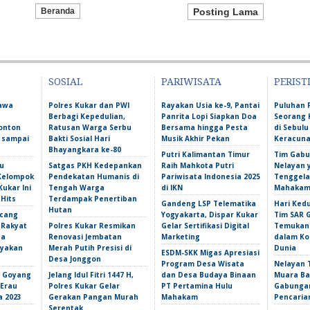
Beranda
Posting Lama
SOSIAL
PARIWISATA
PERIST
Bawa
Polres Kukar dan PWI
Rayakan Usia ke-9, Pantai
Puluhan 
Berbagi Kepedulian,
Panrita Lopi Siapkan Doa
Seorang 
onton
Ratusan Warga Serbu
Bersama hingga Pesta
di Sebulu
l sampai
Bakti Sosial Hari
Musik Akhir Pekan
Keracun
Bhayangkara ke-80
Putri Kalimantan Timur
Tim Gabu
u
Satgas PKH Kedepankan
Raih Mahkota Putri
Nelayan 
 Kelompok
Pendekatan Humanis di
Pariwisata Indonesia 2025
Tenggela
Kukar Ini
Tengah Warga
di IKN
Mahakam 
 Hits
Terdampak Penertiban
Gandeng LSP Telematika
Hari Ked
Hutan
ncang
Yogyakarta, Dispar Kukar
Tim SAR 
 Rakyat
Polres Kukar Resmikan
Gelar Sertifikasi Digital
Temukan 
ga
Renovasi Jembatan
Marketing
dalam Ko
yakan
Merah Putih Presisi di
Dunia
ESDM-SKK Migas Apresiasi
Desa Jonggon
Program Desa Wisata
Nelayan T
s Goyang
Jelang Idul Fitri 1447 H,
dan Desa Budaya Binaan
Muara Ba
 Erau
Polres Kukar Gelar
PT Pertamina Hulu
Gabunga
a 2023
Gerakan Pangan Murah
Mahakam
Pencarian
Serentak