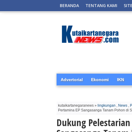
BERANDA
TENTANG KAMI
SIT
Advertorial
Ekonomi
IKN
kutaikartanegaranews »
lingkungan
,
News
,
P
Pertamina EP Sangasanga Tanam Pohon di Sek
Dukung Pelestarian