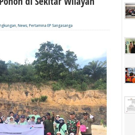
ohon di Sekitar Wilayah
ingkungan
,
News
,
Pertamina EP Sangasanga