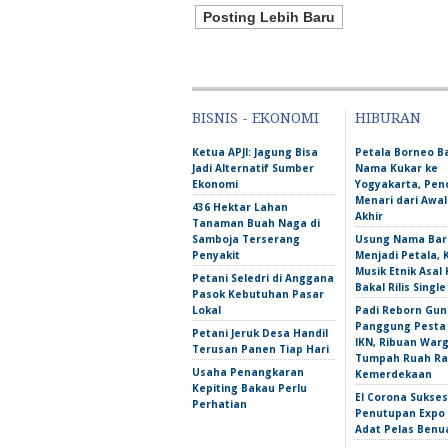
Posting Lebih Baru
BISNIS - EKONOMI
HIBURAN
Ketua APJI: Jagung Bisa
Petala Borneo 
Jadi Alternatif Sumber
Nama Kukar ke
Ekonomi
Yogyakarta, Pen
Menari dari Awa
436 Hektar Lahan
Akhir
Tanaman Buah Naga di
Samboja Terserang
Usung Nama Bar
Penyakit
Menjadi Petala,
Musik Etnik Asal 
Petani Seledri di Anggana
Bakal Rilis Single
Pasok Kebutuhan Pasar
Lokal
Padi Reborn Gu
Panggung Pesta
Petani Jeruk Desa Handil
IKN, Ribuan War
Terusan Panen Tiap Hari
Tumpah Ruah Ra
Usaha Penangkaran
Kemerdekaan
Kepiting Bakau Perlu
El Corona Sukse
Perhatian
Penutupan Expo
Adat Pelas Benu