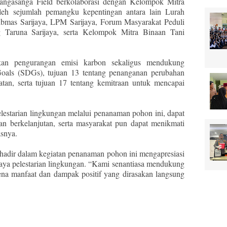
ngasanga Field berkolaborasi dengan Kelompok Mitra
oleh sejumlah pemangku kepentingan antara lain Lurah
tibmas Sarijaya, LPM Sarijaya, Forum Masyarakat Peduli
 Taruna Sarijaya, serta Kelompok Mitra Binaan Tani
akan pengurangan emisi karbon sekaligus mendukung
Goals (SDGs), tujuan 13 tentang penanganan perubahan
ratan, serta tujuan 17 tentang kemitraan untuk mencapai
lestarian lingkungan melalui penanaman pohon ini, dapat
n berkelanjutan, serta masyarakat pun dapat menikmati
asnya.
 hadir dalam kegiatan penanaman pohon ini mengapresiasi
paya pelestarian lingkungan. “Kami senantiasa mendukung
na manfaat dan dampak positif yang dirasakan langsung