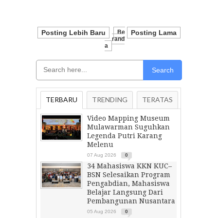
Posting Lebih Baru
Be
Posting Lama
Rand
A
Search
TERBARU
TRENDING
TERATAS
Video Mapping Museum
Mulawarman Suguhkan
Legenda Putri Karang
Melenu
07 Aug 2026
0
34 Mahasiswa KKN KUC–
BSN Selesaikan Program
Pengabdian, Mahasiswa
Belajar Langsung Dari
Pembangunan Nusantara
05 Aug 2026
0