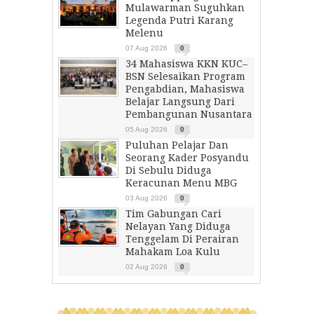
Mulawarman Suguhkan
Legenda Putri Karang
Melenu
07 Aug 2026
0
34 Mahasiswa KKN KUC–
BSN Selesaikan Program
Pengabdian, Mahasiswa
Belajar Langsung Dari
Pembangunan Nusantara
05 Aug 2026
0
Puluhan Pelajar Dan
Seorang Kader Posyandu
Di Sebulu Diduga
Keracunan Menu MBG
03 Aug 2026
0
Tim Gabungan Cari
Nelayan Yang Diduga
Tenggelam Di Perairan
Mahakam Loa Kulu
02 Aug 2026
0