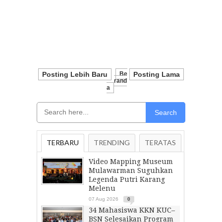
Posting Lebih Baru
Be
Posting Lama
Rand
A
Search
TERBARU
TRENDING
TERATAS
Video Mapping Museum
Mulawarman Suguhkan
Legenda Putri Karang
Melenu
07 Aug 2026
0
34 Mahasiswa KKN KUC–
BSN Selesaikan Program