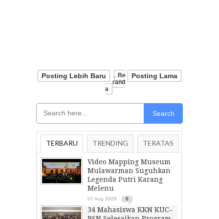
Posting Lebih Baru
Be
Posting Lama
Rand
A
Search
TERBARU
TRENDING
TERATAS
Video Mapping Museum
Mulawarman Suguhkan
Legenda Putri Karang
Melenu
07 Aug 2026
0
34 Mahasiswa KKN KUC–
BSN Selesaikan Program