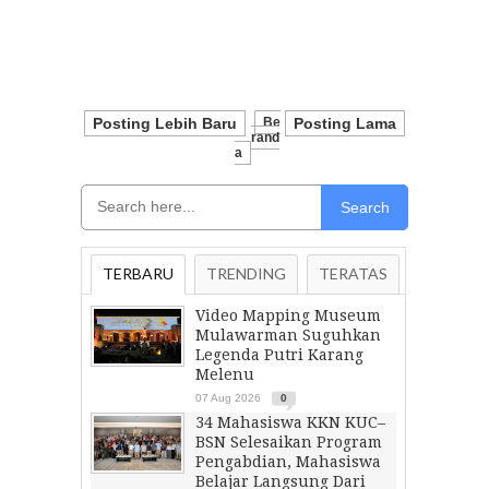
Posting Lebih Baru
Be
Posting Lama
Rand
A
Search
TERBARU
TRENDING
TERATAS
Video Mapping Museum
Mulawarman Suguhkan
Legenda Putri Karang
Melenu
07 Aug 2026
0
34 Mahasiswa KKN KUC–
BSN Selesaikan Program
Pengabdian, Mahasiswa
Belajar Langsung Dari