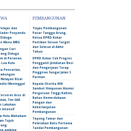
IWA
PEMBANGUNAN
Pelajar dan
Tinjau Pembangunan
Kader Posyandu
Pasar Tangga Arung,
 Diduga
Ketua DPRD Kukar
an Menu MBG
Pastikan Sesuai Target
dan Selesai di Akhir
ngan Cari
Tahun
yang Diduga
m di Perairan
DPRD Kukar Cek Progres
Loa Kulu
Pengganti Jembatan Besi
dan Pengerjaan Turap
ua Pencarian,
Pinggiran Sungai Jalan S
Gabungan
Parman
Nelayan Rizal
ndisi Meninggal
Kepala Otorita IKN
Sambut Himpunan Alumni
Perguruan Tinggi Kaltim,
erseret Arus di
Bahas Kemerdekaan
dak, Tim SAR
Pangan dan
n Lakukan
Keberlanjutan
 Intensif
Pembangunan
a Hulu Mahakam
Tepong Tawar dan
an Tujuh
Peletakan Batu Pertama
yang
Tandai Pembangunan
ng-ambing