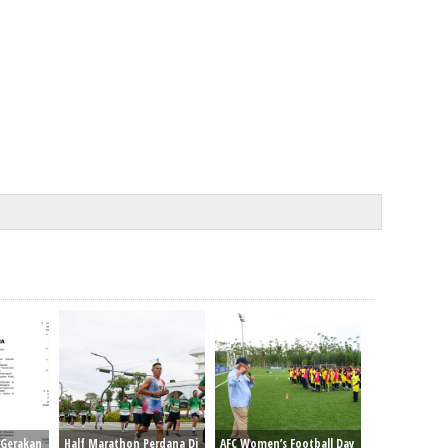
 Gerakan
Half Marathon Perdana Di
AFC Women’s Football Day