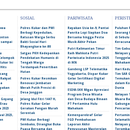
SOSIAL
PARIWISATA
PERIST
Bawa
Polres Kukar dan PWI
Rayakan Usia ke-9, Pantai
Puluhan 
Berbagi Kepedulian,
Panrita Lopi Siapkan Doa
Seorang 
onton
Ratusan Warga Serbu
Bersama hingga Pesta
di Sebulu
l sampai
Bakti Sosial Hari
Musik Akhir Pekan
Keracun
Bhayangkara ke-80
Putri Kalimantan Timur
Tim Gabu
u
Satgas PKH Kedepankan
Raih Mahkota Putri
Nelayan 
 Kelompok
Pendekatan Humanis di
Pariwisata Indonesia 2025
Tenggela
Kukar Ini
Tengah Warga
di IKN
Mahakam 
 Hits
Terdampak Penertiban
Gandeng LSP Telematika
Hari Ked
Hutan
ncang
Yogyakarta, Dispar Kukar
Tim SAR 
 Rakyat
Polres Kukar Resmikan
Gelar Sertifikasi Digital
Temukan 
ga
Renovasi Jembatan
Marketing
dalam Ko
yakan
Merah Putih Presisi di
Dunia
ESDM-SKK Migas Apresiasi
Desa Jonggon
Program Desa Wisata
Nelayan T
s Goyang
Jelang Idul Fitri 1447 H,
dan Desa Budaya Binaan
Muara Ba
 Erau
Polres Kukar Gelar
PT Pertamina Hulu
Gabunga
a 2023
Gerakan Pangan Murah
Mahakam
Pencarian
Serentak
val 2023,
Kemenparekraf Gelar
Pertamin
an
PWI Kukar Berbagi
FGD Pembahasan
Selamatk
Sembako, Dirangkai Buka
Laporan Akhir
Nelayan 
Puasa Bersama dan
Penyusunan Masterplan
Teromba