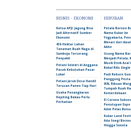
BISNIS - EKONOMI
HIBURAN
Ketua APJI: Jagung Bisa
Petala Borneo 
Jadi Alternatif Sumber
Nama Kukar ke
Ekonomi
Yogyakarta, Pen
Menari dari Awa
436 Hektar Lahan
Akhir
Tanaman Buah Naga di
Samboja Terserang
Usung Nama Bar
Penyakit
Menjadi Petala,
Musik Etnik Asal 
Petani Seledri di Anggana
Bakal Rilis Single
Pasok Kebutuhan Pasar
Lokal
Padi Reborn Gu
Panggung Pesta
Petani Jeruk Desa Handil
IKN, Ribuan War
Terusan Panen Tiap Hari
Tumpah Ruah Ra
Usaha Penangkaran
Kemerdekaan
Kepiting Bakau Perlu
El Corona Sukse
Perhatian
Penutupan Expo
Adat Pelas Benu
Kukar Land Festi
Ada Soegi Borne
Hingga Soneta