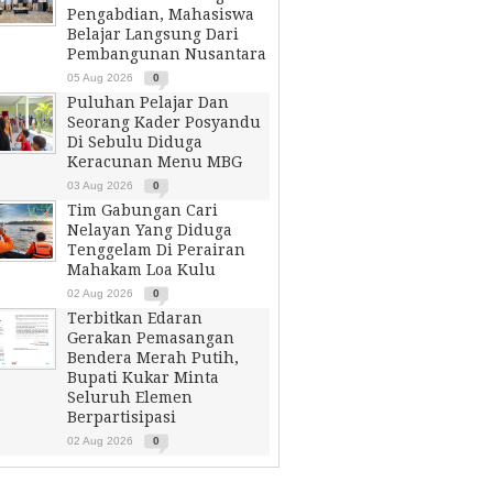
Pengabdian, Mahasiswa
Belajar Langsung Dari
Pembangunan Nusantara
05 Aug 2026
0
Puluhan Pelajar Dan
Seorang Kader Posyandu
Di Sebulu Diduga
Keracunan Menu MBG
03 Aug 2026
0
Tim Gabungan Cari
Nelayan Yang Diduga
Tenggelam Di Perairan
Mahakam Loa Kulu
02 Aug 2026
0
Terbitkan Edaran
Gerakan Pemasangan
Bendera Merah Putih,
Bupati Kukar Minta
Seluruh Elemen
Berpartisipasi
02 Aug 2026
0