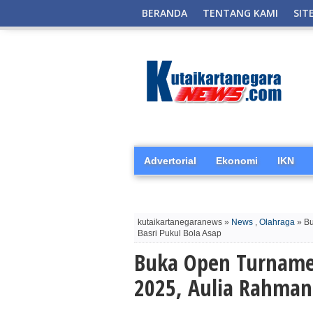
BERANDA
TENTANG KAMI
SIT
Advertorial
Ekonomi
IKN
kutaikartanegaranews »
News
,
Olahraga
» Bu
Basri Pukul Bola Asap
Buka Open Turnamen
2025, Aulia Rahman 