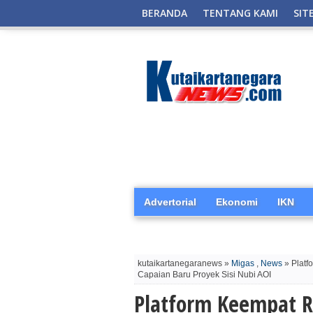
BERANDA
TENTANG KAMI
SIT
Advertorial
Ekonomi
IKN
kutaikartanegaranews »
Migas
,
News
» Platf
Capaian Baru Proyek Sisi Nubi AOI
Platform Keempat 