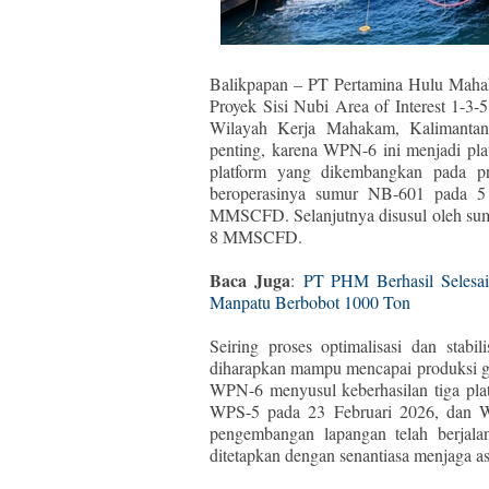
Balikpapan – PT Pertamina Hulu Maha
Proyek Sisi Nubi Area of Interest 1-3
Wilayah Kerja Mahakam, Kalimantan 
penting, karena WPN-6 ini menjadi pla
platform yang dikembangkan pada p
beroperasinya sumur NB-601 pada 5
MMSCFD. Selanjutnya disusul oleh sum
8 MMSCFD.
Baca Juga
:
PT PHM Berhasil Selesai
Manpatu Berbobot 1000 Ton
Seiring proses optimalisasi dan stabi
diharapkan mampu mencapai produksi 
WPN-6 menyusul keberhasilan tiga pl
WPS-5 pada 23 Februari 2026, dan W
pengembangan lapangan telah berjalan
ditetapkan dengan senantiasa menjaga a