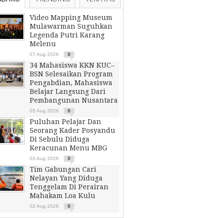
Video Mapping Museum
Mulawarman Suguhkan
Legenda Putri Karang
Melenu
07 Aug 2026
0
34 Mahasiswa KKN KUC–
BSN Selesaikan Program
Pengabdian, Mahasiswa
Belajar Langsung Dari
Pembangunan Nusantara
05 Aug 2026
0
Puluhan Pelajar Dan
Seorang Kader Posyandu
Di Sebulu Diduga
Keracunan Menu MBG
03 Aug 2026
0
Tim Gabungan Cari
Nelayan Yang Diduga
Tenggelam Di Perairan
Mahakam Loa Kulu
02 Aug 2026
0