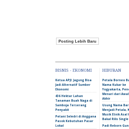
Posting Lebih Baru
BISNIS - EKONOMI
HIBURAN
Ketua APJI: Jagung Bisa
Petala Borneo 
Jadi Alternatif Sumber
Nama Kukar ke
Ekonomi
Yogyakarta, Pen
Menari dari Awa
436 Hektar Lahan
Akhir
Tanaman Buah Naga di
Samboja Terserang
Usung Nama Bar
Penyakit
Menjadi Petala,
Musik Etnik Asal 
Petani Seledri di Anggana
Bakal Rilis Single
Pasok Kebutuhan Pasar
Lokal
Padi Reborn Gu