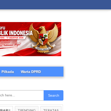
Pilkada
Warta DPRD
Search
RBARU
TRENDING
TERATAS