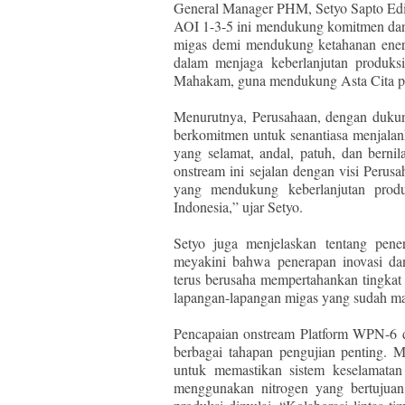
General Manager PHM, Setyo Sapto Edi
AOI 1-3-5 ini mendukung komitmen dan
migas demi mendukung ketahanan energi
dalam menjaga keberlanjutan produks
Mahakam, guna mendukung Asta Cita pem
Menurutnya, Perusahaan, dengan dukun
berkomitmen untuk senantiasa menjalank
yang selamat, andal, patuh, dan berni
onstream ini sejalan dengan visi Perus
yang mendukung keberlanjutan produ
Indonesia,” ujar Setyo.
Setyo juga menjelaskan tentang pene
meyakini bahwa penerapan inovasi dan
terus berusaha mempertahankan tingkat
lapangan-lapangan migas yang sudah mat
Pencapaian onstream Platform WPN-6 d
berbagai tahapan pengujian penting. 
untuk memastikan sistem keselamatan 
menggunakan nitrogen yang bertujuan