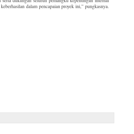
im serta dukungan seluruh pemangku kepentingan internal
 keberhasilan dalam pencapaian proyek ini,” pungkasnya.