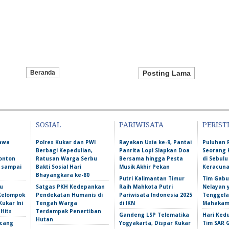
Beranda
Posting Lama
SOSIAL
PARIWISATA
PERIST
Bawa
Polres Kukar dan PWI
Rayakan Usia ke-9, Pantai
Puluhan 
Berbagi Kepedulian,
Panrita Lopi Siapkan Doa
Seorang 
onton
Ratusan Warga Serbu
Bersama hingga Pesta
di Sebulu
l sampai
Bakti Sosial Hari
Musik Akhir Pekan
Keracun
Bhayangkara ke-80
Putri Kalimantan Timur
Tim Gabu
u
Satgas PKH Kedepankan
Raih Mahkota Putri
Nelayan 
 Kelompok
Pendekatan Humanis di
Pariwisata Indonesia 2025
Tenggela
Kukar Ini
Tengah Warga
di IKN
Mahakam 
 Hits
Terdampak Penertiban
Gandeng LSP Telematika
Hari Ked
Hutan
ncang
Yogyakarta, Dispar Kukar
Tim SAR 