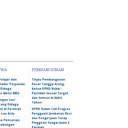
IWA
PEMBANGUNAN
Pelajar dan
Tinjau Pembangunan
Kader Posyandu
Pasar Tangga Arung,
 Diduga
Ketua DPRD Kukar
an Menu MBG
Pastikan Sesuai Target
dan Selesai di Akhir
ngan Cari
Tahun
yang Diduga
m di Perairan
DPRD Kukar Cek Progres
Loa Kulu
Pengganti Jembatan Besi
dan Pengerjaan Turap
ua Pencarian,
Pinggiran Sungai Jalan S
Gabungan
Parman