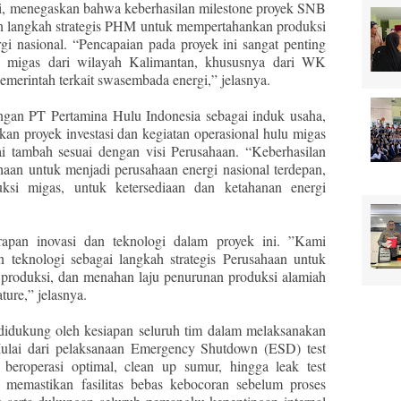
, menegaskan bahwa keberhasilan milestone proyek SNB
 langkah strategis PHM untuk mempertahankan produksi
 nasional. “Pencapaian pada proyek ini sangat penting
i migas dari wilayah Kalimantan, khususnya dari WK
erintah terkait swasembada energi,” jelasnya.
gan PT Pertamina Hulu Indonesia sebagai induk usaha,
an proyek investasi dan kegiatan operasional hulu migas
lai tambah sesuai dengan visi Perusahaan. “Keberhasilan
ahaan untuk menjadi perusahaan energi nasional terdepan,
ksi migas, untuk ketersediaan dan ketahanan energi
rapan inovasi dan teknologi dalam proyek ini. ”Kami
 teknologi sebagai langkah strategis Perusahaan untuk
 produksi, dan menahan laju penurunan produksi alamiah
ure,” jelasnya.
idukung oleh kesiapan seluruh tim dalam melaksanakan
Mulai dari pelaksanaan Emergency Shutdown (ESD) test
beroperasi optimal, clean up sumur, hingga leak test
 memastikan fasilitas bebas kebocoran sebelum proses