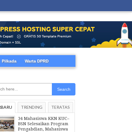
Pilkada
Warta DPRD
Search
RBARU
TRENDING
TERATAS
34 Mahasiswa KKN KUC–
BSN Selesaikan Program
Pengabdian, Mahasiswa