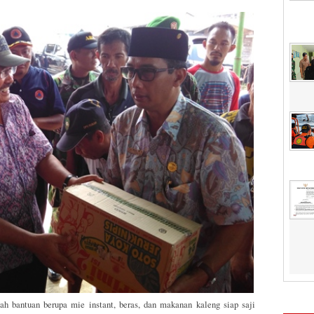
 bantuan berupa mie instant, beras, dan makanan kaleng siap saji