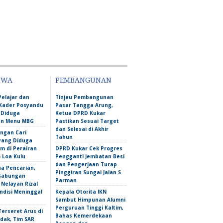
IWA
PEMBANGUNAN
Pelajar dan
Tinjau Pembangunan
Kader Posyandu
Pasar Tangga Arung,
 Diduga
Ketua DPRD Kukar
an Menu MBG
Pastikan Sesuai Target
dan Selesai di Akhir
ngan Cari
Tahun
yang Diduga
m di Perairan
DPRD Kukar Cek Progres
Loa Kulu
Pengganti Jembatan Besi
dan Pengerjaan Turap
ua Pencarian,
Pinggiran Sungai Jalan S
Gabungan
Parman
Nelayan Rizal
ndisi Meninggal
Kepala Otorita IKN
Sambut Himpunan Alumni
Perguruan Tinggi Kaltim,
erseret Arus di
Bahas Kemerdekaan
dak, Tim SAR