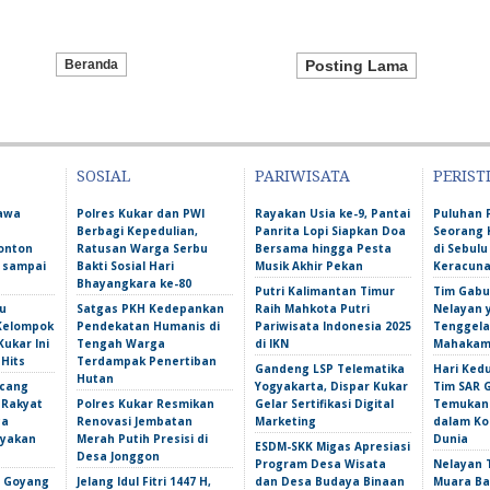
Beranda
Posting Lama
SOSIAL
PARIWISATA
PERIST
Bawa
Polres Kukar dan PWI
Rayakan Usia ke-9, Pantai
Puluhan 
Berbagi Kepedulian,
Panrita Lopi Siapkan Doa
Seorang 
onton
Ratusan Warga Serbu
Bersama hingga Pesta
di Sebulu
l sampai
Bakti Sosial Hari
Musik Akhir Pekan
Keracun
Bhayangkara ke-80
Putri Kalimantan Timur
Tim Gabu
u
Satgas PKH Kedepankan
Raih Mahkota Putri
Nelayan 
 Kelompok
Pendekatan Humanis di
Pariwisata Indonesia 2025
Tenggela
Kukar Ini
Tengah Warga
di IKN
Mahakam 
 Hits
Terdampak Penertiban
Gandeng LSP Telematika
Hari Ked
Hutan
ncang
Yogyakarta, Dispar Kukar
Tim SAR 
 Rakyat
Polres Kukar Resmikan
Gelar Sertifikasi Digital
Temukan 
ga
Renovasi Jembatan
Marketing
dalam Ko
yakan
Merah Putih Presisi di
Dunia
ESDM-SKK Migas Apresiasi
Desa Jonggon
Program Desa Wisata
Nelayan T
s Goyang
Jelang Idul Fitri 1447 H,
dan Desa Budaya Binaan
Muara Ba