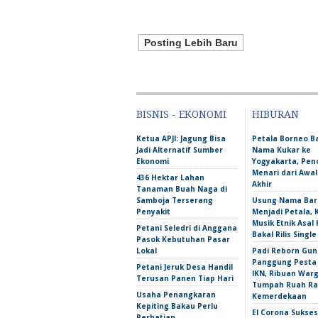
Posting Lebih Baru
BISNIS - EKONOMI
HIBURAN
Ketua APJI: Jagung Bisa
Petala Borneo 
Jadi Alternatif Sumber
Nama Kukar ke
Ekonomi
Yogyakarta, Pen
Menari dari Awa
436 Hektar Lahan
Akhir
Tanaman Buah Naga di
Samboja Terserang
Usung Nama Bar
Penyakit
Menjadi Petala,
Musik Etnik Asal 
Petani Seledri di Anggana
Bakal Rilis Single
Pasok Kebutuhan Pasar
Lokal
Padi Reborn Gu
Panggung Pesta
Petani Jeruk Desa Handil
IKN, Ribuan War
Terusan Panen Tiap Hari
Tumpah Ruah Ra
Usaha Penangkaran
Kemerdekaan
Kepiting Bakau Perlu
El Corona Sukse
Perhatian