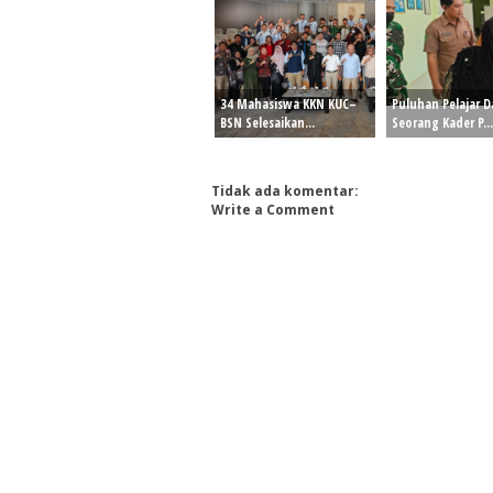
34 Mahasiswa KKN KUC–
Puluhan Pelajar 
BSN Selesaikan...
Seorang Kader P...
Tidak ada komentar:
Write a Comment