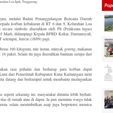
urahan Loa Ipuh, Tenggarong.
Pop
gara, melalui Badan Penanggulangan Bencana Daerah
pada korban kebakaran di RT 6 dan 9, Kelurahan Loa
secara simbolis diserahkan oleh Plt (Pelaksana tugas)
, H Marli, didampingi Kepala BPBD Kukar, Darmansyah,
 setempat, Jum'at (18/09) pagi.
i beras 160 kilogram, mie instan, minyak goreng, makanan
 16 paket. Selain itu juga diserahkan bantuan serupa dari
kan rasa prihatin dan berharap para korban dapat
"Kami dari Pemerintah Kabupaten Kutai Kartanegara turut
i, kita datang dan berkumpul untuk membantu meringankan
seperti sekarang ini, masyarakat diminta lebih berhati-
ivitas di rumah atau di dapur. Ia pun meminta warga tidak
arena selain menimbulkan asap juga berpotensi memicu