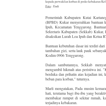
kepada perwakilan korban di posko kebakaran Kel
Foto
: Endi
Pemerintah Kabupaten Kutai Kartane
(BPBD) Kukar menyerahkan bantuan ke
Ipuh, Kecamatan Tenggarong. Bantuan 
Sekretaris Kabupaten (Sekkab) Kukar
disaksikan Lurah Loa Ipuh dan Ketua RT
Bantuan kebutuhan dasar ini terdiri dar
tambahan gizi, serta lauk pauk sebanyak
Kodim 0906 Tenggarong.
Dalam sambutannya, Sekkab menyata
mengambil hikmah atas peristiwa ini. 
berduka dan prihatin atas kejadian in
beban para korban," tuturnya.
Marli mengatakan, Pada musim kemarau 
hati, terutama bagi ibu-ibu yang berakt
membakar rumput di sekitar rumah, k
terjadinya kebakaran.