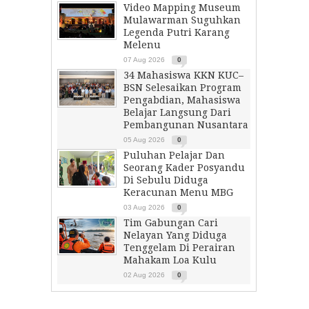
Video Mapping Museum
Mulawarman Suguhkan
Legenda Putri Karang
Melenu
07 Aug 2026
0
34 Mahasiswa KKN KUC–
BSN Selesaikan Program
Pengabdian, Mahasiswa
Belajar Langsung Dari
Pembangunan Nusantara
05 Aug 2026
0
Puluhan Pelajar Dan
Seorang Kader Posyandu
Di Sebulu Diduga
Keracunan Menu MBG
03 Aug 2026
0
Tim Gabungan Cari
Nelayan Yang Diduga
Tenggelam Di Perairan
Mahakam Loa Kulu
02 Aug 2026
0