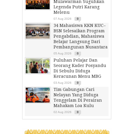
Mulawarman Suguhkan
Legenda Putri Karang
Melenu
07 Aug 2026
0
34 Mahasiswa KKN KUC–
BSN Selesaikan Program
Pengabdian, Mahasiswa
Belajar Langsung Dari
Pembangunan Nusantara
05 Aug 2026
0
Puluhan Pelajar Dan
Seorang Kader Posyandu
Di Sebulu Diduga
Keracunan Menu MBG
03 Aug 2026
0
Tim Gabungan Cari
Nelayan Yang Diduga
Tenggelam Di Perairan
Mahakam Loa Kulu
02 Aug 2026
0