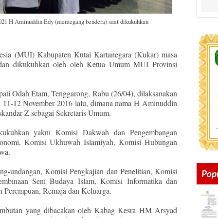
1 H Aminuddin Edy (memegang bendera) saat dikukuhkan
sia (MUI) Kabupaten Kutai Kartanegara (Kukar) masa
k dan dikukuhkan oleh oleh Ketua Umum MUI Provinsi
ati Odah Etam, Tenggarong, Rabu (26/04), dilaksanakan
a 11-12 November 2016 lalu, dimana nama H Aminuddin
skandar Z sebagai Sekretaris Umum.
ikukuhkan yakni Komisi Dakwah dan Pengembangan
konomi, Komisi Ukhuwah Islamiyah, Komisi Hubungan
wa.
-undangan, Komisi Pengkajian dan Penelitian, Komisi
Pop
embinaan Seni Budaya Islam, Komisi Informatika dan
n Perempuan, Remaja dan Keluarga.
sambutan yang dibacakan oleh Kabag Kesra HM Arsyad