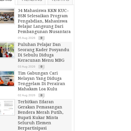
34 Mahasiswa KKN KUC–
BSN Selesaikan Program
Pengabdian, Mahasiswa
Belajar Langsung Dari
Pembangunan Nusantara
05 Aug 2026
0
Puluhan Pelajar Dan
Seorang Kader Posyandu
Di Sebulu Diduga
Keracunan Menu MBG
03 Aug 2026
0
Tim Gabungan Cari
Nelayan Yang Diduga
Tenggelam Di Perairan
Mahakam Loa Kulu
02 Aug 2026
0
Terbitkan Edaran
Gerakan Pemasangan
Bendera Merah Putih,
Bupati Kukar Minta
Seluruh Elemen
Berpartisipasi