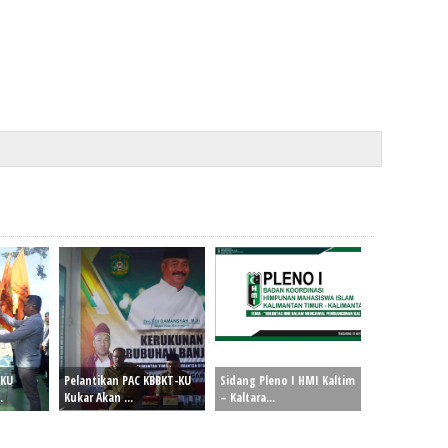
-KU
Pelantikan PAC KBBKT-KU
Sidang Pleno I HMI Kaltim
.
Kukar Akan ...
– Kaltara...