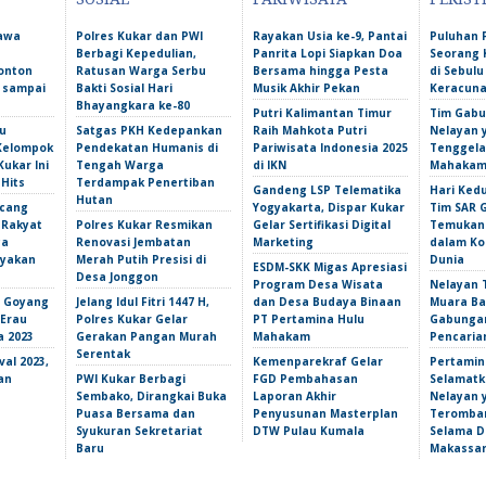
Bawa
Polres Kukar dan PWI
Rayakan Usia ke-9, Pantai
Puluhan 
Berbagi Kepedulian,
Panrita Lopi Siapkan Doa
Seorang 
onton
Ratusan Warga Serbu
Bersama hingga Pesta
di Sebulu
l sampai
Bakti Sosial Hari
Musik Akhir Pekan
Keracun
Bhayangkara ke-80
Putri Kalimantan Timur
Tim Gabu
u
Satgas PKH Kedepankan
Raih Mahkota Putri
Nelayan 
 Kelompok
Pendekatan Humanis di
Pariwisata Indonesia 2025
Tenggela
Kukar Ini
Tengah Warga
di IKN
Mahakam 
 Hits
Terdampak Penertiban
Gandeng LSP Telematika
Hari Ked
Hutan
ncang
Yogyakarta, Dispar Kukar
Tim SAR 
 Rakyat
Polres Kukar Resmikan
Gelar Sertifikasi Digital
Temukan 
ga
Renovasi Jembatan
Marketing
dalam Ko
yakan
Merah Putih Presisi di
Dunia
ESDM-SKK Migas Apresiasi
Desa Jonggon
Program Desa Wisata
Nelayan T
s Goyang
Jelang Idul Fitri 1447 H,
dan Desa Budaya Binaan
Muara Ba
 Erau
Polres Kukar Gelar
PT Pertamina Hulu
Gabunga
a 2023
Gerakan Pangan Murah
Mahakam
Pencarian
Serentak
val 2023,
Kemenparekraf Gelar
Pertamin
an
PWI Kukar Berbagi
FGD Pembahasan
Selamatk
Sembako, Dirangkai Buka
Laporan Akhir
Nelayan 
Puasa Bersama dan
Penyusunan Masterplan
Teromba
Syukuran Sekretariat
DTW Pulau Kumala
Selama Du
Baru
Makassa