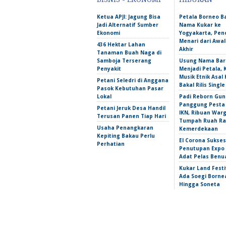
Ketua APJI: Jagung Bisa
Petala Borneo 
Jadi Alternatif Sumber
Nama Kukar ke
Ekonomi
Yogyakarta, Pen
Menari dari Awa
436 Hektar Lahan
Akhir
Tanaman Buah Naga di
Samboja Terserang
Usung Nama Bar
Penyakit
Menjadi Petala,
Musik Etnik Asal 
Petani Seledri di Anggana
Bakal Rilis Single
Pasok Kebutuhan Pasar
Lokal
Padi Reborn Gu
Panggung Pesta
Petani Jeruk Desa Handil
IKN, Ribuan War
Terusan Panen Tiap Hari
Tumpah Ruah Ra
Usaha Penangkaran
Kemerdekaan
Kepiting Bakau Perlu
El Corona Sukse
Perhatian
Penutupan Expo
Adat Pelas Benu
Kukar Land Festi
Ada Soegi Borne
Hingga Soneta