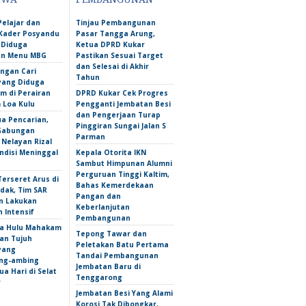
Pelajar dan
Tinjau Pembangunan
Kader Posyandu
Pasar Tangga Arung,
 Diduga
Ketua DPRD Kukar
an Menu MBG
Pastikan Sesuai Target
dan Selesai di Akhir
ngan Cari
Tahun
yang Diduga
m di Perairan
DPRD Kukar Cek Progres
Loa Kulu
Pengganti Jembatan Besi
dan Pengerjaan Turap
ua Pencarian,
Pinggiran Sungai Jalan S
Gabungan
Parman
Nelayan Rizal
ndisi Meninggal
Kepala Otorita IKN
Sambut Himpunan Alumni
Perguruan Tinggi Kaltim,
erseret Arus di
Bahas Kemerdekaan
dak, Tim SAR
Pangan dan
n Lakukan
Keberlanjutan
 Intensif
Pembangunan
a Hulu Mahakam
Tepong Tawar dan
an Tujuh
Peletakan Batu Pertama
yang
Tandai Pembangunan
ng-ambing
Jembatan Baru di
a Hari di Selat
Tenggarong
r
Jembatan Besi Yang Alami
Korosi Tak Dibongkar,