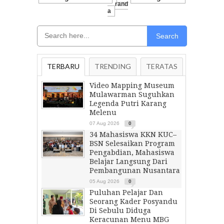
Rand
A
Search
TERBARU
TRENDING
TERATAS
Video Mapping Museum
Mulawarman Suguhkan
Legenda Putri Karang
Melenu
07 Aug 2026
0
34 Mahasiswa KKN KUC–
BSN Selesaikan Program
Pengabdian, Mahasiswa
Belajar Langsung Dari
Pembangunan Nusantara
05 Aug 2026
0
Puluhan Pelajar Dan
Seorang Kader Posyandu
Di Sebulu Diduga
Keracunan Menu MBG