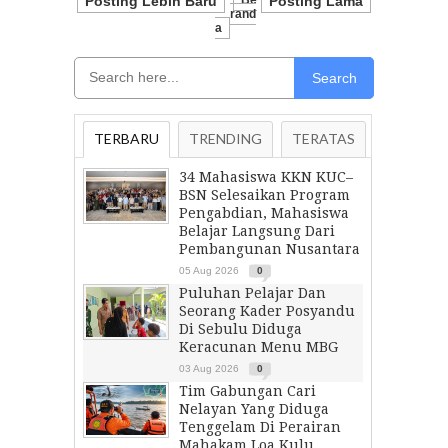
Posting Lebih Baru
Be
Posting Lama
Rand
A
Search
TERBARU
TRENDING
TERATAS
34 Mahasiswa KKN KUC–
BSN Selesaikan Program
Pengabdian, Mahasiswa
Belajar Langsung Dari
Pembangunan Nusantara
05 Aug 2026
0
Puluhan Pelajar Dan
Seorang Kader Posyandu
Di Sebulu Diduga
Keracunan Menu MBG
03 Aug 2026
0
Tim Gabungan Cari
Nelayan Yang Diduga
Tenggelam Di Perairan
Mahakam Loa Kulu