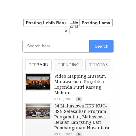
Posting Lebih Baru
Be
Posting Lama
Rand
A
Search
TERBARU
TRENDING
TERATAS
Video Mapping Museum
Mulawarman Suguhkan
Legenda Putri Karang
Melenu
07 Aug 2026
0
34 Mahasiswa KKN KUC–
BSN Selesaikan Program
Pengabdian, Mahasiswa
Belajar Langsung Dari
Pembangunan Nusantara
05 Aug 2026
0