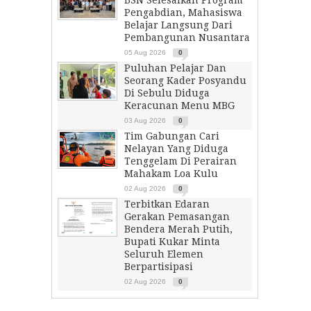
BSN Selesaikan Program
Pengabdian, Mahasiswa
Belajar Langsung Dari
Pembangunan Nusantara
05 Aug 2026
0
Puluhan Pelajar Dan
Seorang Kader Posyandu
Di Sebulu Diduga
Keracunan Menu MBG
03 Aug 2026
0
Tim Gabungan Cari
Nelayan Yang Diduga
Tenggelam Di Perairan
Mahakam Loa Kulu
02 Aug 2026
0
Terbitkan Edaran
Gerakan Pemasangan
Bendera Merah Putih,
Bupati Kukar Minta
Seluruh Elemen
Berpartisipasi
02 Aug 2026
0