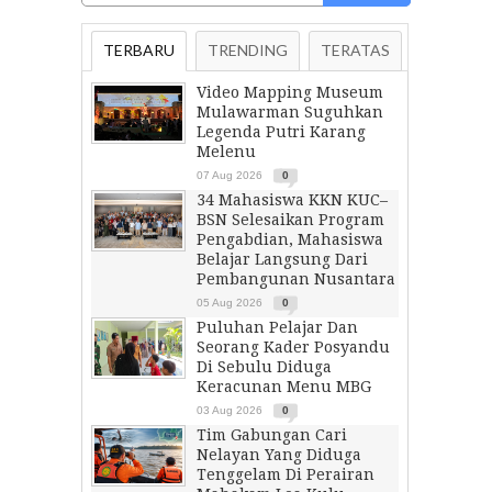
TERBARU
TRENDING
TERATAS
Video Mapping Museum
Mulawarman Suguhkan
Legenda Putri Karang
Melenu
07 Aug 2026
0
34 Mahasiswa KKN KUC–
BSN Selesaikan Program
Pengabdian, Mahasiswa
Belajar Langsung Dari
Pembangunan Nusantara
05 Aug 2026
0
Puluhan Pelajar Dan
Seorang Kader Posyandu
Di Sebulu Diduga
Keracunan Menu MBG
03 Aug 2026
0
Tim Gabungan Cari
Nelayan Yang Diduga
Tenggelam Di Perairan