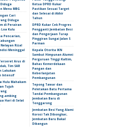
 Diduga
Ketua DPRD Kukar
an Menu MBG
Pastikan Sesuai Target
dan Selesai di Akhir
ngan Cari
Tahun
yang Diduga
m di Perairan
DPRD Kukar Cek Progres
Loa Kulu
Pengganti Jembatan Besi
dan Pengerjaan Turap
ua Pencarian,
Pinggiran Sungai Jalan S
Gabungan
Parman
Nelayan Rizal
ndisi Meninggal
Kepala Otorita IKN
Sambut Himpunan Alumni
Perguruan Tinggi Kaltim,
erseret Arus di
Bahas Kemerdekaan
dak, Tim SAR
Pangan dan
n Lakukan
Keberlanjutan
 Intensif
Pembangunan
a Hulu Mahakam
Tepong Tawar dan
an Tujuh
Peletakan Batu Pertama
yang
Tandai Pembangunan
ng-ambing
Jembatan Baru di
a Hari di Selat
Tenggarong
r
Jembatan Besi Yang Alami
Korosi Tak Dibongkar,
Jembatan Baru Bakal
Dibangun