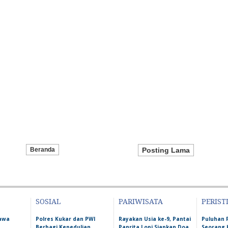
Beranda
Posting Lama
SOSIAL
PARIWISATA
PERIST
Bawa
Polres Kukar dan PWI
Rayakan Usia ke-9, Pantai
Puluhan 
Berbagi Kepedulian,
Panrita Lopi Siapkan Doa
Seorang 