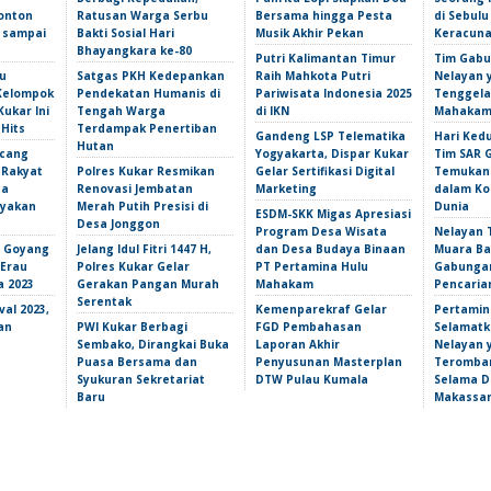
onton
Ratusan Warga Serbu
Bersama hingga Pesta
di Sebulu
l sampai
Bakti Sosial Hari
Musik Akhir Pekan
Keracun
Bhayangkara ke-80
Putri Kalimantan Timur
Tim Gabu
u
Satgas PKH Kedepankan
Raih Mahkota Putri
Nelayan 
 Kelompok
Pendekatan Humanis di
Pariwisata Indonesia 2025
Tenggela
Kukar Ini
Tengah Warga
di IKN
Mahakam 
 Hits
Terdampak Penertiban
Gandeng LSP Telematika
Hari Ked
Hutan
ncang
Yogyakarta, Dispar Kukar
Tim SAR 
 Rakyat
Polres Kukar Resmikan
Gelar Sertifikasi Digital
Temukan 
ga
Renovasi Jembatan
Marketing
dalam Ko
yakan
Merah Putih Presisi di
Dunia
ESDM-SKK Migas Apresiasi
Desa Jonggon
Program Desa Wisata
Nelayan T
s Goyang
Jelang Idul Fitri 1447 H,
dan Desa Budaya Binaan
Muara Ba
 Erau
Polres Kukar Gelar
PT Pertamina Hulu
Gabunga
a 2023
Gerakan Pangan Murah
Mahakam
Pencarian
Serentak
val 2023,
Kemenparekraf Gelar
Pertamin
an
PWI Kukar Berbagi
FGD Pembahasan
Selamatk
Sembako, Dirangkai Buka
Laporan Akhir
Nelayan 
Puasa Bersama dan
Penyusunan Masterplan
Teromba
Syukuran Sekretariat
DTW Pulau Kumala
Selama Du
Baru
Makassa