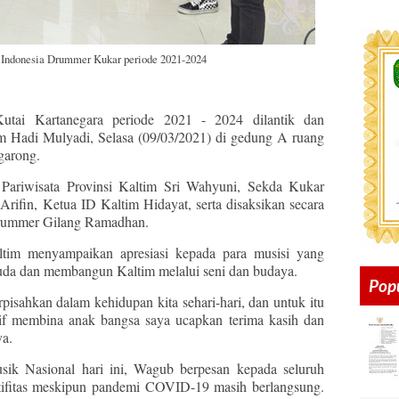
 Indonesia Drummer Kukar periode 2021-2024
utai Kartanegara periode 2021 - 2024 dilantik dan
m Hadi Mulyadi, Selasa (09/03/2021) di gedung A ruang
garong.
 Pariwisata Provinsi Kaltim Sri Wahyuni, Sekda Kukar
fin, Ketua ID Kaltim Hidayat, serta disaksikan secara
 Drummer Gilang Ramadhan.
tim menyampaikan apresiasi kepada para musisi yang
muda dan membangun Kaltim melalui seni dan budaya.
Pop
rpisahkan dalam kehidupan kita sehari-hari, dan untuk itu
tif membina anak bangsa saya ucapkan terima kasih dan
ya.
sik Nasional hari ini, Wagub berpesan kepada seluruh
tifitas meskipun pandemi COVID-19 masih berlangsung.