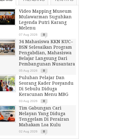
Video Mapping Museum
Mulawarman Suguhkan
Legenda Putri Karang
Melenu
07 Aug 2026
0
34 Mahasiswa KKN KUC–
BSN Selesaikan Program
Pengabdian, Mahasiswa
Belajar Langsung Dari
Pembangunan Nusantara
05 Aug 2026
0
Puluhan Pelajar Dan
Seorang Kader Posyandu
Di Sebulu Diduga
Keracunan Menu MBG
03 Aug 2026
0
Tim Gabungan Cari
Nelayan Yang Diduga
Tenggelam Di Perairan
Mahakam Loa Kulu
02 Aug 2026
0