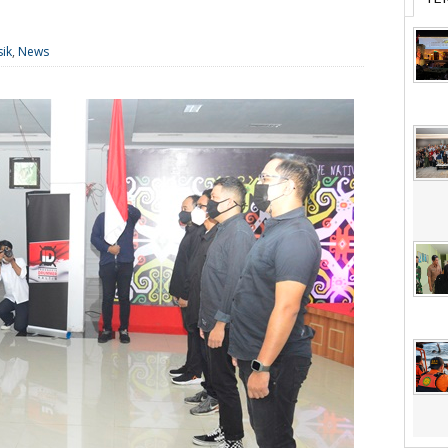
ik
,
News