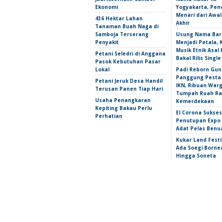
Ekonomi
Yogyakarta, Pen
Menari dari Awa
436 Hektar Lahan
Akhir
Tanaman Buah Naga di
Samboja Terserang
Usung Nama Bar
Penyakit
Menjadi Petala,
Musik Etnik Asal 
Petani Seledri di Anggana
Bakal Rilis Single
Pasok Kebutuhan Pasar
Lokal
Padi Reborn Gu
Panggung Pesta
Petani Jeruk Desa Handil
IKN, Ribuan War
Terusan Panen Tiap Hari
Tumpah Ruah Ra
Usaha Penangkaran
Kemerdekaan
Kepiting Bakau Perlu
El Corona Sukse
Perhatian
Penutupan Expo
Adat Pelas Benu
Kukar Land Festi
Ada Soegi Borne
Hingga Soneta