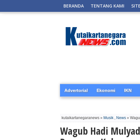
BERANDA
TENTANG KAMI
SIT
Advertorial
Ekonomi
IKN
kutaikartanegaranews »
Musik
,
News
» Wagub
Wagub Hadi Mulyadi