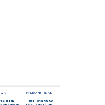
IWA
PEMBANGUNAN
Pelajar dan
Tinjau Pembangunan
Kader Posyandu
Pasar Tangga Arung,