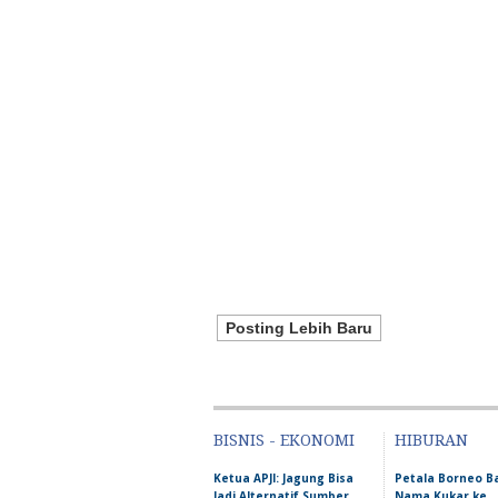
Posting Lebih Baru
BISNIS - EKONOMI
HIBURAN
Ketua APJI: Jagung Bisa
Petala Borneo 
Jadi Alternatif Sumber
Nama Kukar ke