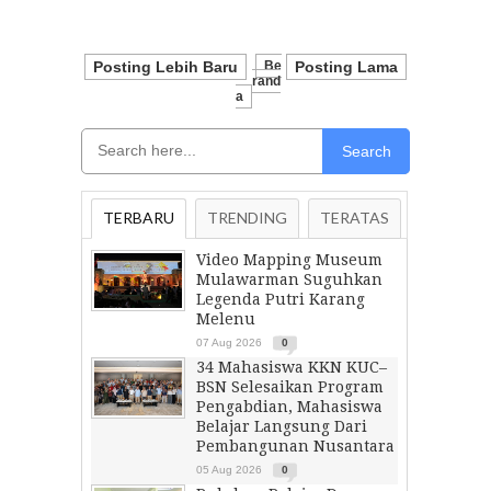
Posting Lebih Baru
Be
Posting Lama
Rand
A
Search
TERBARU
TRENDING
TERATAS
Video Mapping Museum
Mulawarman Suguhkan
Legenda Putri Karang
Melenu
07 Aug 2026
0
34 Mahasiswa KKN KUC–
BSN Selesaikan Program
Pengabdian, Mahasiswa
Belajar Langsung Dari
Pembangunan Nusantara
05 Aug 2026
0