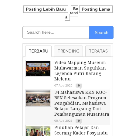
Posting Lebih Baru
Be
Posting Lama
Rand
A
Search
TERBARU
TRENDING
TERATAS
Video Mapping Museum
Mulawarman Suguhkan
Legenda Putri Karang
Melenu
07 Aug 2026
0
34 Mahasiswa KKN KUC–
BSN Selesaikan Program
Pengabdian, Mahasiswa
Belajar Langsung Dari
Pembangunan Nusantara
05 Aug 2026
0
Puluhan Pelajar Dan
Seorang Kader Posyandu