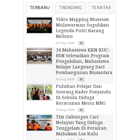
TERBARU
TRENDING
TERATAS
Video Mapping Museum
Mulawarman Suguhkan
Legenda Putri Karang
Melenu
07 Aug 2026
0
34 Mahasiswa KKN KUC–
BSN Selesaikan Program
Pengabdian, Mahasiswa
Belajar Langsung Dari
Pembangunan Nusantara
05 Aug 2026
0
Puluhan Pelajar Dan
Seorang Kader Posyandu
Di Sebulu Diduga
Keracunan Menu MBG
03 Aug 2026
0
Tim Gabungan Cari
Nelayan Yang Diduga
Tenggelam Di Perairan
Mahakam Loa Kulu