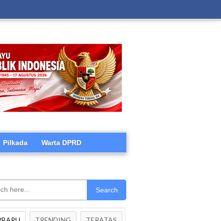
Pilkada
Warta DPRD
Search
RBARU
TRENDING
TERATAS