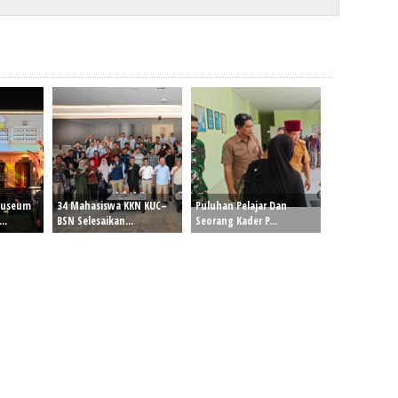
Museum
34 Mahasiswa KKN KUC–
Puluhan Pelajar Dan
..
BSN Selesaikan...
Seorang Kader P...