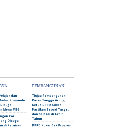
IWA
PEMBANGUNAN
Pelajar dan
Tinjau Pembangunan
Kader Posyandu
Pasar Tangga Arung,
 Diduga
Ketua DPRD Kukar
an Menu MBG
Pastikan Sesuai Target
dan Selesai di Akhir
ngan Cari
Tahun
yang Diduga
m di Perairan
DPRD Kukar Cek Progres