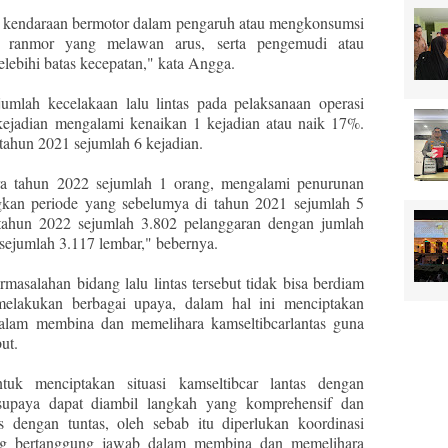
 kendaraan bermotor dalam pengaruh atau mengkonsumsi
a ranmor yang melawan arus, serta pengemudi atau
ebihi batas kecepatan," kata Angga.
umlah kecelakaan lalu lintas pada pelaksanaan operasi
kejadian mengalami kenaikan 1 kejadian atau naik 17%.
tahun 2021 sejumlah 6 kejadian.
ra tahun 2022 sejumlah 1 orang, mengalami penurunan
gkan periode yang sebelumya di tahun 2021 sejumlah 5
s tahun 2022 sejumlah 3.802 pelanggaran dengan jumlah
 sejumlah 3.117 lembar," bebernya.
asalahan bidang lalu lintas tersebut tidak bisa berdiam
 melakukan berbagai upaya, dalam hal ini menciptakan
alam membina dan memelihara kamseltibcarlantas guna
ut.
tuk menciptakan situasi kamseltibcar lantas dengan
supaya dapat diambil langkah yang komprehensif dan
s dengan tuntas, oleh sebab itu diperlukan koordinasi
ang bertanggung jawab dalam membina dan memelihara