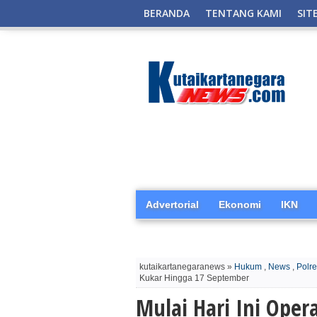
BERANDA
TENTANG KAMI
SIT
Advertorial
Ekonomi
IKN
kutaikartanegaranews »
Hukum
,
News
,
Polr
Kukar Hingga 17 September
Mulai Hari Ini Ope