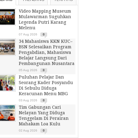
Video Mapping Museum
Mulawarman Suguhkan
Legenda Putri Karang
Melenu
07 Aug 2026
0
34 Mahasiswa KKN KUC–
BSN Selesaikan Program
Pengabdian, Mahasiswa
Belajar Langsung Dari
Pembangunan Nusantara
05 Aug 2026
0
Puluhan Pelajar Dan
Seorang Kader Posyandu
Di Sebulu Diduga
Keracunan Menu MBG
03 Aug 2026
0
Tim Gabungan Cari
Nelayan Yang Diduga
Tenggelam Di Perairan
Mahakam Loa Kulu
02 Aug 2026
0