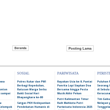
Beranda
Posting Lama
SOSIAL
PARIWISATA
PERIST
Bawa
Polres Kukar dan PWI
Rayakan Usia ke-9, Pantai
Puluhan 
Berbagi Kepedulian,
Panrita Lopi Siapkan Doa
Seorang 
onton
Ratusan Warga Serbu
Bersama hingga Pesta
di Sebulu
l sampai
Bakti Sosial Hari
Musik Akhir Pekan
Keracun
Bhayangkara ke-80
Putri Kalimantan Timur
Tim Gabu
u
Satgas PKH Kedepankan
Raih Mahkota Putri
Nelayan 
 Kelompok
Pendekatan Humanis di
Pariwisata Indonesia 2025
Tenggela