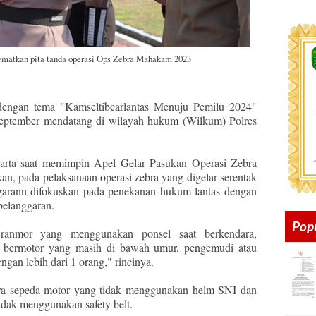
matkan pita tanda operasi Ops Zebra Mahakam 2023
engan tema "Kamseltibcarlantas Menuju Pemilu 2024"
 September mendatang di wilayah hukum (Wilkum) Polres
rta saat memimpin Apel Gelar Pasukan Operasi Zebra
n, pada pelaksanaan operasi zebra yang digelar serentak
nggarann difokuskan pada penekanan hukum lantas dengan
 pelanggaran.
Pop
ranmor yang menggunakan ponsel saat berkendara,
 bermotor yang masih di bawah umur, pengemudi atau
gan lebih dari 1 orang," rincinya.
ara sepeda motor yang tidak menggunakan helm SNI dan
dak menggunakan safety belt.