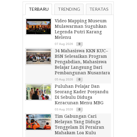
TERBARU
TRENDING
TERATAS
Video Mapping Museum
Mulawarman Suguhkan
Legenda Putri Karang
Melenu
07 Aug 2026
0
34 Mahasiswa KKN KUC–
BSN Selesaikan Program
Pengabdian, Mahasiswa
Belajar Langsung Dari
Pembangunan Nusantara
05 Aug 2026
0
Puluhan Pelajar Dan
Seorang Kader Posyandu
Di Sebulu Diduga
Keracunan Menu MBG
03 Aug 2026
0
Tim Gabungan Cari
Nelayan Yang Diduga
Tenggelam Di Perairan
Mahakam Loa Kulu