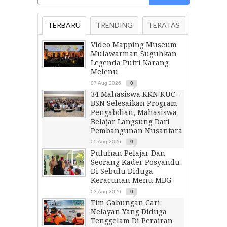
TERBARU
TRENDING
TERATAS
Video Mapping Museum
Mulawarman Suguhkan
Legenda Putri Karang
Melenu
07 Aug 2026
0
34 Mahasiswa KKN KUC–
BSN Selesaikan Program
Pengabdian, Mahasiswa
Belajar Langsung Dari
Pembangunan Nusantara
05 Aug 2026
0
Puluhan Pelajar Dan
Seorang Kader Posyandu
Di Sebulu Diduga
Keracunan Menu MBG
03 Aug 2026
0
Tim Gabungan Cari
Nelayan Yang Diduga
Tenggelam Di Perairan