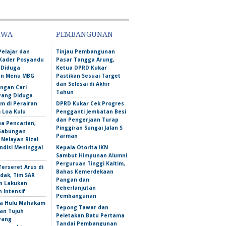
IWA
PEMBANGUNAN
Pelajar dan
Tinjau Pembangunan
Kader Posyandu
Pasar Tangga Arung,
 Diduga
Ketua DPRD Kukar
an Menu MBG
Pastikan Sesuai Target
dan Selesai di Akhir
ngan Cari
Tahun
yang Diduga
m di Perairan
DPRD Kukar Cek Progres
Loa Kulu
Pengganti Jembatan Besi
dan Pengerjaan Turap
ua Pencarian,
Pinggiran Sungai Jalan S
Gabungan
Parman
Nelayan Rizal
ndisi Meninggal
Kepala Otorita IKN
Sambut Himpunan Alumni
Perguruan Tinggi Kaltim,
erseret Arus di
Bahas Kemerdekaan
dak, Tim SAR
Pangan dan
n Lakukan
Keberlanjutan
 Intensif
Pembangunan
a Hulu Mahakam
Tepong Tawar dan
an Tujuh
Peletakan Batu Pertama
yang
Tandai Pembangunan