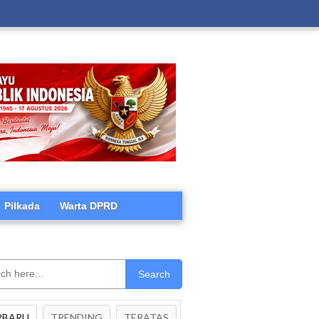
Pilkada
Warta DPRD
Search
RBARU
TRENDING
TERATAS