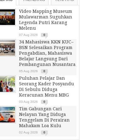
Video Mapping Museum
Mulawarman Suguhkan
Legenda Putri Karang
Melenu
07 Aug 2026
0
34 Mahasiswa KKN KUC–
BSN Selesaikan Program
Pengabdian, Mahasiswa
Belajar Langsung Dari
Pembangunan Nusantara
05 Aug 2026
0
Puluhan Pelajar Dan
Seorang Kader Posyandu
Di Sebulu Diduga
Keracunan Menu MBG
03 Aug 2026
0
Tim Gabungan Cari
Nelayan Yang Diduga
Tenggelam Di Perairan
Mahakam Loa Kulu
02 Aug 2026
0