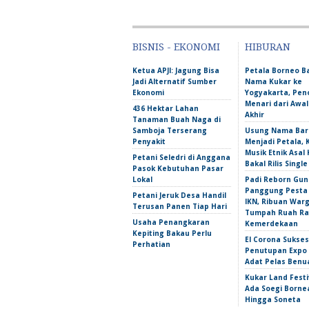
BISNIS - EKONOMI
HIBURAN
Ketua APJI: Jagung Bisa
Petala Borneo 
Jadi Alternatif Sumber
Nama Kukar ke
Ekonomi
Yogyakarta, Pen
Menari dari Awa
436 Hektar Lahan
Akhir
Tanaman Buah Naga di
Samboja Terserang
Usung Nama Bar
Penyakit
Menjadi Petala,
Musik Etnik Asal 
Petani Seledri di Anggana
Bakal Rilis Single
Pasok Kebutuhan Pasar
Lokal
Padi Reborn Gu
Panggung Pesta
Petani Jeruk Desa Handil
IKN, Ribuan War
Terusan Panen Tiap Hari
Tumpah Ruah Ra
Usaha Penangkaran
Kemerdekaan
Kepiting Bakau Perlu
El Corona Sukse
Perhatian
Penutupan Expo
Adat Pelas Benu
Kukar Land Festi
Ada Soegi Borne
Hingga Soneta