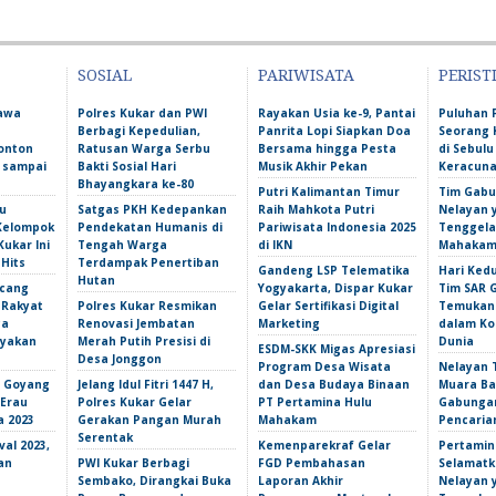
SOSIAL
PARIWISATA
PERIST
Bawa
Polres Kukar dan PWI
Rayakan Usia ke-9, Pantai
Puluhan 
Berbagi Kepedulian,
Panrita Lopi Siapkan Doa
Seorang 
onton
Ratusan Warga Serbu
Bersama hingga Pesta
di Sebulu
l sampai
Bakti Sosial Hari
Musik Akhir Pekan
Keracun
Bhayangkara ke-80
Putri Kalimantan Timur
Tim Gabu
u
Satgas PKH Kedepankan
Raih Mahkota Putri
Nelayan 
 Kelompok
Pendekatan Humanis di
Pariwisata Indonesia 2025
Tenggela
Kukar Ini
Tengah Warga
di IKN
Mahakam 
 Hits
Terdampak Penertiban
Gandeng LSP Telematika
Hari Ked
Hutan
ncang
Yogyakarta, Dispar Kukar
Tim SAR 
 Rakyat
Polres Kukar Resmikan
Gelar Sertifikasi Digital
Temukan 
ga
Renovasi Jembatan
Marketing
dalam Ko
yakan
Merah Putih Presisi di
Dunia
ESDM-SKK Migas Apresiasi
Desa Jonggon
Program Desa Wisata
Nelayan T
s Goyang
Jelang Idul Fitri 1447 H,
dan Desa Budaya Binaan
Muara Ba
 Erau
Polres Kukar Gelar
PT Pertamina Hulu
Gabunga
a 2023
Gerakan Pangan Murah
Mahakam
Pencarian
Serentak
val 2023,
Kemenparekraf Gelar
Pertamin
an
PWI Kukar Berbagi
FGD Pembahasan
Selamatk
Sembako, Dirangkai Buka
Laporan Akhir
Nelayan 