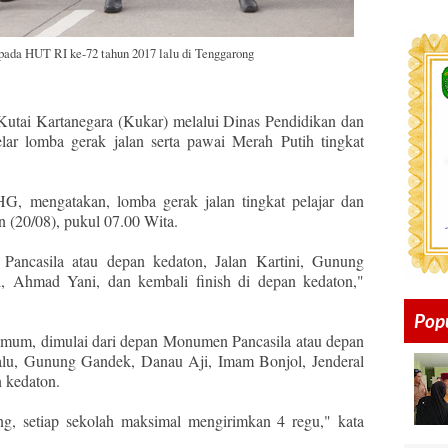
pada HUT RI ke-72 tahun 2017 lalu di Tenggarong
tai Kartanegara (Kukar) melalui Dinas Pendidikan dan
ar lomba gerak jalan serta pawai Merah Putih tingkat
HG, mengatakan, lomba gerak jalan tingkat pelajar dan
 (20/08), pukul 07.00 Wita.
ancasila atau depan kedaton, Jalan Kartini, Gunung
 Ahmad Yani, dan kembali finish di depan kedaton,"
Pop
mum, dimulai dari depan Monumen Pancasila atau depan
alu, Gunung Gandek, Danau Aji, Imam Bonjol, Jenderal
n kedaton.
g, setiap sekolah maksimal mengirimkan 4 regu," kata