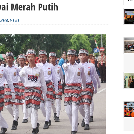
wai Merah Putih
Event
,
News