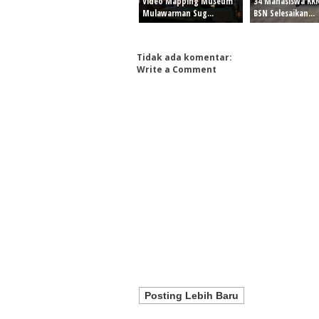
Video Mapping Museum
34 Mahasiswa KK
Mulawarman Sug...
BSN Selesaikan...
Tidak ada komentar:
Write a Comment
Posting Lebih Baru