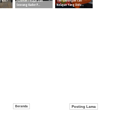
N KUC–
Puluhan Pelajar Dan
Tim Gabungan Cari
Seorang Kader P...
Nelayan Yang Didu...
Beranda
Posting Lama