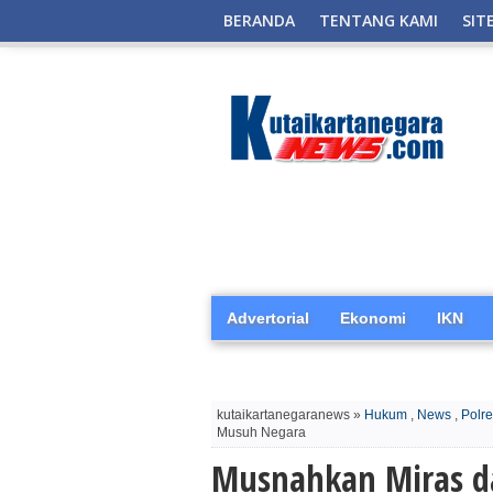
BERANDA
TENTANG KAMI
SIT
Advertorial
Ekonomi
IKN
kutaikartanegaranews »
Hukum
,
News
,
Polr
Musuh Negara
Musnahkan Miras da