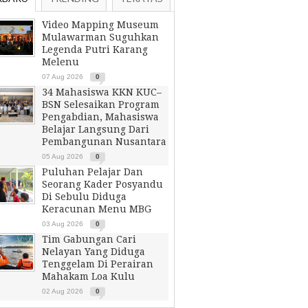
Video Mapping Museum
Mulawarman Suguhkan
Legenda Putri Karang
Melenu
07 Aug 2026
0
34 Mahasiswa KKN KUC–
BSN Selesaikan Program
Pengabdian, Mahasiswa
Belajar Langsung Dari
Pembangunan Nusantara
05 Aug 2026
0
Puluhan Pelajar Dan
Seorang Kader Posyandu
Di Sebulu Diduga
Keracunan Menu MBG
03 Aug 2026
0
Tim Gabungan Cari
Nelayan Yang Diduga
Tenggelam Di Perairan
Mahakam Loa Kulu
02 Aug 2026
0