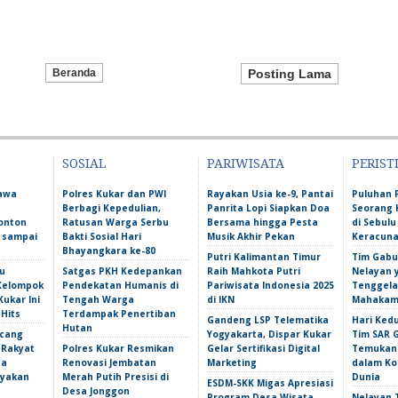
Beranda
Posting Lama
SOSIAL
PARIWISATA
PERIST
Bawa
Polres Kukar dan PWI
Rayakan Usia ke-9, Pantai
Puluhan 
Berbagi Kepedulian,
Panrita Lopi Siapkan Doa
Seorang 
onton
Ratusan Warga Serbu
Bersama hingga Pesta
di Sebulu
l sampai
Bakti Sosial Hari
Musik Akhir Pekan
Keracun
Bhayangkara ke-80
Putri Kalimantan Timur
Tim Gabu
u
Satgas PKH Kedepankan
Raih Mahkota Putri
Nelayan 
 Kelompok
Pendekatan Humanis di
Pariwisata Indonesia 2025
Tenggela
Kukar Ini
Tengah Warga
di IKN
Mahakam 
 Hits
Terdampak Penertiban
Gandeng LSP Telematika
Hari Ked
Hutan
ncang
Yogyakarta, Dispar Kukar
Tim SAR 
 Rakyat
Polres Kukar Resmikan
Gelar Sertifikasi Digital
Temukan 
ga
Renovasi Jembatan
Marketing
dalam Ko
yakan
Merah Putih Presisi di
Dunia
ESDM-SKK Migas Apresiasi
Desa Jonggon
Program Desa Wisata
Nelayan T