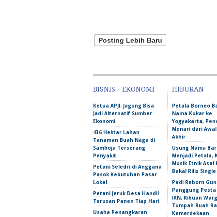
Posting Lebih Baru
BISNIS - EKONOMI
HIBURAN
Ketua APJI: Jagung Bisa
Petala Borneo 
Jadi Alternatif Sumber
Nama Kukar ke
Ekonomi
Yogyakarta, Pen
Menari dari Awa
436 Hektar Lahan
Akhir
Tanaman Buah Naga di
Samboja Terserang
Usung Nama Bar
Penyakit
Menjadi Petala,
Musik Etnik Asal 
Petani Seledri di Anggana
Bakal Rilis Single
Pasok Kebutuhan Pasar
Lokal
Padi Reborn Gu
Panggung Pesta
Petani Jeruk Desa Handil
IKN, Ribuan War
Terusan Panen Tiap Hari
Tumpah Ruah Ra
Usaha Penangkaran
Kemerdekaan