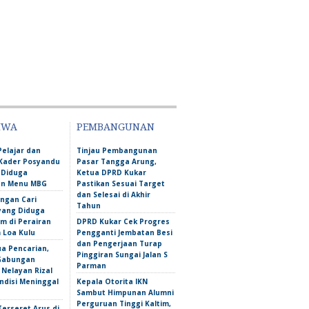
IWA
PEMBANGUNAN
Pelajar dan
Tinjau Pembangunan
Kader Posyandu
Pasar Tangga Arung,
 Diduga
Ketua DPRD Kukar
an Menu MBG
Pastikan Sesuai Target
dan Selesai di Akhir
ngan Cari
Tahun
yang Diduga
m di Perairan
DPRD Kukar Cek Progres
Loa Kulu
Pengganti Jembatan Besi
dan Pengerjaan Turap
ua Pencarian,
Pinggiran Sungai Jalan S
Gabungan
Parman
Nelayan Rizal
ndisi Meninggal
Kepala Otorita IKN
Sambut Himpunan Alumni
Perguruan Tinggi Kaltim,
erseret Arus di