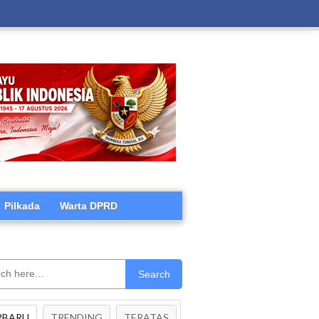
Pilkada
Warta DPRD
Search
RBARU
TRENDING
TERATAS