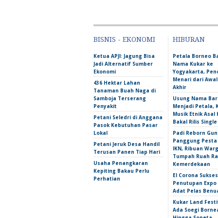
BISNIS - EKONOMI
HIBURAN
Ketua APJI: Jagung Bisa
Petala Borneo 
Jadi Alternatif Sumber
Nama Kukar ke
Ekonomi
Yogyakarta, Pen
Menari dari Awa
436 Hektar Lahan
Akhir
Tanaman Buah Naga di
Samboja Terserang
Usung Nama Bar
Penyakit
Menjadi Petala,
Musik Etnik Asal 
Petani Seledri di Anggana
Bakal Rilis Single
Pasok Kebutuhan Pasar
Lokal
Padi Reborn Gu
Panggung Pesta
Petani Jeruk Desa Handil
IKN, Ribuan War
Terusan Panen Tiap Hari
Tumpah Ruah Ra
Usaha Penangkaran
Kemerdekaan
Kepiting Bakau Perlu
El Corona Sukse
Perhatian
Penutupan Expo
Adat Pelas Benu
Kukar Land Festi
Ada Soegi Borne
Hingga Soneta