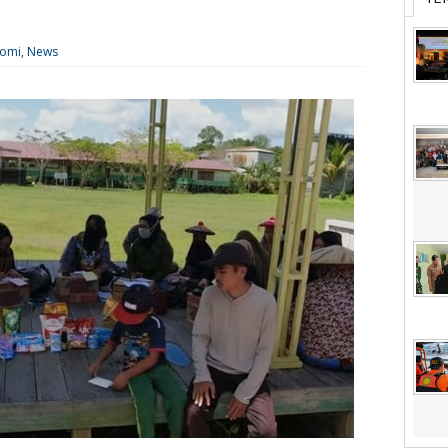
omi
,
News