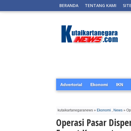
BERANDA
TENTANG KAMI
SIT
Advertorial
Ekonomi
IKN
kutaikartanegaranews »
Ekonomi
,
News
» Op
Operasi Pasar Dispe