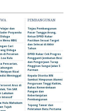
IWA
PEMBANGUNAN
Pelajar dan
Tinjau Pembangunan
Kader Posyandu
Pasar Tangga Arung,
 Diduga
Ketua DPRD Kukar
an Menu MBG
Pastikan Sesuai Target
dan Selesai di Akhir
ngan Cari
Tahun
yang Diduga
m di Perairan
DPRD Kukar Cek Progres
Loa Kulu
Pengganti Jembatan Besi
dan Pengerjaan Turap
ua Pencarian,
Pinggiran Sungai Jalan S
Gabungan
Parman
Nelayan Rizal
ndisi Meninggal
Kepala Otorita IKN
Sambut Himpunan Alumni
Perguruan Tinggi Kaltim,
erseret Arus di
Bahas Kemerdekaan
dak, Tim SAR
Pangan dan
n Lakukan
Keberlanjutan
 Intensif
Pembangunan
a Hulu Mahakam
Tepong Tawar dan
an Tujuh
Peletakan Batu Pertama
yang