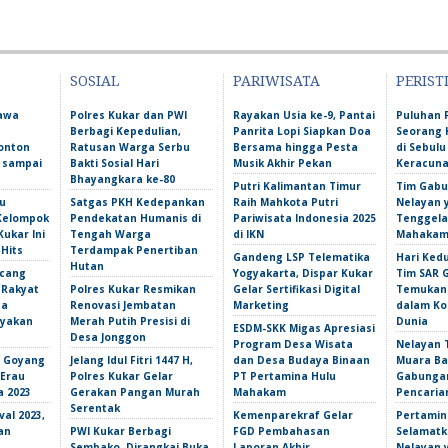
SOSIAL
PARIWISATA
PERIST
Bawa
Polres Kukar dan PWI
Rayakan Usia ke-9, Pantai
Puluhan 
Berbagi Kepedulian,
Panrita Lopi Siapkan Doa
Seorang 
onton
Ratusan Warga Serbu
Bersama hingga Pesta
di Sebulu
l sampai
Bakti Sosial Hari
Musik Akhir Pekan
Keracun
Bhayangkara ke-80
Putri Kalimantan Timur
Tim Gabu
u
Satgas PKH Kedepankan
Raih Mahkota Putri
Nelayan 
 Kelompok
Pendekatan Humanis di
Pariwisata Indonesia 2025
Tenggela
Kukar Ini
Tengah Warga
di IKN
Mahakam 
 Hits
Terdampak Penertiban
Gandeng LSP Telematika
Hari Ked
Hutan
ncang
Yogyakarta, Dispar Kukar
Tim SAR 
 Rakyat
Polres Kukar Resmikan
Gelar Sertifikasi Digital
Temukan 
ga
Renovasi Jembatan
Marketing
dalam Ko
yakan
Merah Putih Presisi di
Dunia
ESDM-SKK Migas Apresiasi
Desa Jonggon
Program Desa Wisata
Nelayan T
s Goyang
Jelang Idul Fitri 1447 H,
dan Desa Budaya Binaan
Muara Ba
 Erau
Polres Kukar Gelar
PT Pertamina Hulu
Gabunga
a 2023
Gerakan Pangan Murah
Mahakam
Pencarian
Serentak
val 2023,
Kemenparekraf Gelar
Pertamin
an
PWI Kukar Berbagi
FGD Pembahasan
Selamatk
Sembako, Dirangkai Buka
Laporan Akhir
Nelayan 