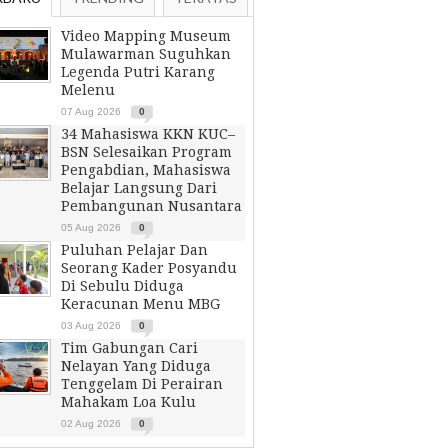
Video Mapping Museum
Mulawarman Suguhkan
Legenda Putri Karang
Melenu
07 Aug 2026
0
34 Mahasiswa KKN KUC–
BSN Selesaikan Program
Pengabdian, Mahasiswa
Belajar Langsung Dari
Pembangunan Nusantara
05 Aug 2026
0
Puluhan Pelajar Dan
Seorang Kader Posyandu
Di Sebulu Diduga
Keracunan Menu MBG
03 Aug 2026
0
Tim Gabungan Cari
Nelayan Yang Diduga
Tenggelam Di Perairan
Mahakam Loa Kulu
02 Aug 2026
0