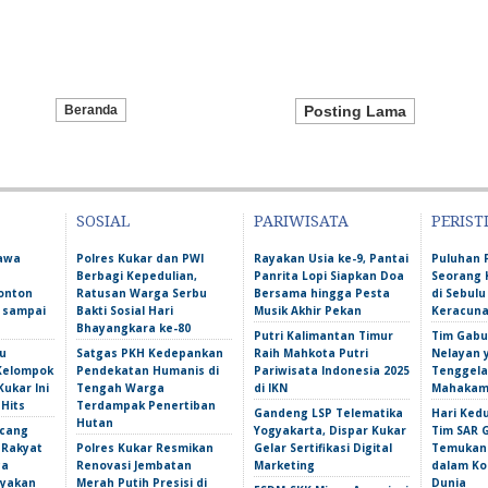
Beranda
Posting Lama
SOSIAL
PARIWISATA
PERIST
Bawa
Polres Kukar dan PWI
Rayakan Usia ke-9, Pantai
Puluhan 
Berbagi Kepedulian,
Panrita Lopi Siapkan Doa
Seorang 
onton
Ratusan Warga Serbu
Bersama hingga Pesta
di Sebulu
l sampai
Bakti Sosial Hari
Musik Akhir Pekan
Keracun
Bhayangkara ke-80
Putri Kalimantan Timur
Tim Gabu
u
Satgas PKH Kedepankan
Raih Mahkota Putri
Nelayan 
 Kelompok
Pendekatan Humanis di
Pariwisata Indonesia 2025
Tenggela
Kukar Ini
Tengah Warga
di IKN
Mahakam 
 Hits
Terdampak Penertiban
Gandeng LSP Telematika
Hari Ked
Hutan
ncang
Yogyakarta, Dispar Kukar
Tim SAR 
 Rakyat
Polres Kukar Resmikan
Gelar Sertifikasi Digital
Temukan 
ga
Renovasi Jembatan
Marketing
dalam Ko
yakan
Merah Putih Presisi di
Dunia