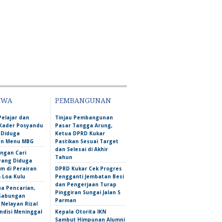
IWA
PEMBANGUNAN
Pelajar dan
Tinjau Pembangunan
Kader Posyandu
Pasar Tangga Arung,
 Diduga
Ketua DPRD Kukar
an Menu MBG
Pastikan Sesuai Target
dan Selesai di Akhir
ngan Cari
Tahun
yang Diduga
m di Perairan
DPRD Kukar Cek Progres
Loa Kulu
Pengganti Jembatan Besi
dan Pengerjaan Turap
ua Pencarian,
Pinggiran Sungai Jalan S
Gabungan
Parman
Nelayan Rizal
ndisi Meninggal
Kepala Otorita IKN
Sambut Himpunan Alumni