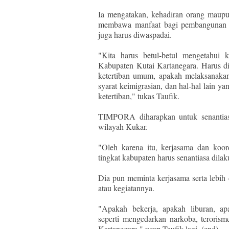
Ia mengatakan, kehadiran orang maupu
membawa manfaat bagi pembangunan 
juga harus diwaspadai.
"Kita harus betul-betul mengetahui 
Kabupaten Kutai Kartanegara. Harus d
ketertiban umum, apakah melaksanakan
syarat keimigrasian, dan hal-hal lain 
ketertiban," tukas Taufik.
TIMPORA diharapkan untuk senantiasa
wilayah Kukar.
"Oleh karena itu, kerjasama dan koord
tingkat kabupaten harus senantiasa dilak
Dia pun meminta kerjasama serta lebih
atau kegiatannya.
"Apakah bekerja, apakah liburan, a
seperti mengedarkan narkoba, terorism
Kartanegara," ucap Taufik lagi. (end)