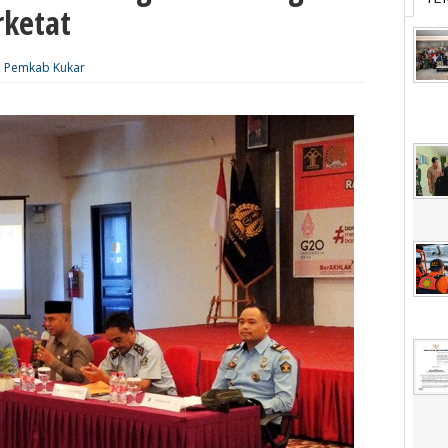
rketat
,
Pemkab Kukar