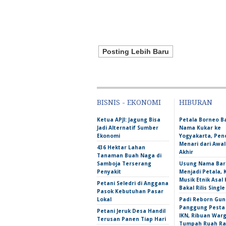
Posting Lebih Baru
BISNIS - EKONOMI
HIBURAN
Ketua APJI: Jagung Bisa
Petala Borneo 
Jadi Alternatif Sumber
Nama Kukar ke
Ekonomi
Yogyakarta, Pen
Menari dari Awa
436 Hektar Lahan
Akhir
Tanaman Buah Naga di
Samboja Terserang
Usung Nama Bar
Penyakit
Menjadi Petala,
Musik Etnik Asal 
Petani Seledri di Anggana
Bakal Rilis Single
Pasok Kebutuhan Pasar
Lokal
Padi Reborn Gu
Panggung Pesta
Petani Jeruk Desa Handil
IKN, Ribuan War
Terusan Panen Tiap Hari
Tumpah Ruah Ra