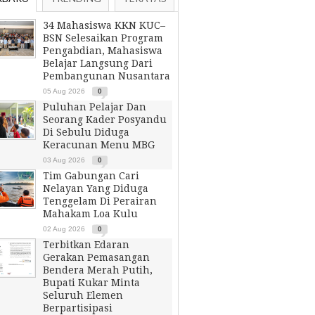
34 Mahasiswa KKN KUC–
BSN Selesaikan Program
Pengabdian, Mahasiswa
Belajar Langsung Dari
Pembangunan Nusantara
05 Aug 2026
0
Puluhan Pelajar Dan
Seorang Kader Posyandu
Di Sebulu Diduga
Keracunan Menu MBG
03 Aug 2026
0
Tim Gabungan Cari
Nelayan Yang Diduga
Tenggelam Di Perairan
Mahakam Loa Kulu
02 Aug 2026
0
Terbitkan Edaran
Gerakan Pemasangan
Bendera Merah Putih,
Bupati Kukar Minta
Seluruh Elemen
Berpartisipasi