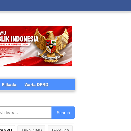
Pilkada
Warta DPRD
Search
RBARU
TRENDING
TERATAS