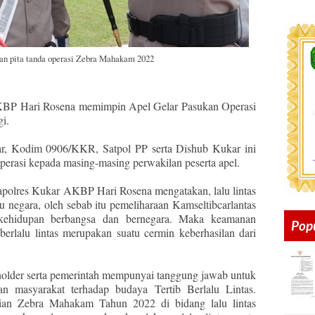
 pita tanda operasi Zebra Mahakam 2022
AKBP Hari Rosena memimpin Apel Gelar Pasukan Operasi
i.
kar, Kodim 0906/KKR, Satpol PP serta Dishub Kukar ini
perasi kepada masing-masing perwakilan peserta apel.
polres Kukar AKBP Hari Rosena mengatakan, lalu lintas
 negara, oleh sebab itu pemeliharaan Kamseltibcarlantas
 kehidupan berbangsa dan bernegara. Maka keamanan
Pop
berlalu lintas merupakan suatu cermin keberhasilan dari
eholder serta pemerintah mempunyai tanggung jawab untuk
n masyarakat terhadap budaya Tertib Berlalu Lintas.
sian Zebra Mahakam Tahun 2022 di bidang lalu lintas