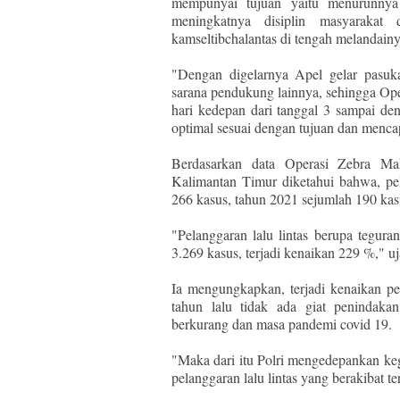
mempunyai tujuan yaitu menurunnya 
meningkatnya disiplin masyarakat 
kamseltibchalantas di tengah melandain
"Dengan digelarnya Apel gelar pasuk
sarana pendukung lainnya, sehingga Op
hari kedepan dari tanggal 3 sampai de
optimal sesuai dengan tujuan dan mencap
Berdasarkan data Operasi Zebra Ma
Kalimantan Timur diketahui bahwa, pel
266 kasus, tahun 2021 sejumlah 190 kas
"Pelanggaran lalu lintas berupa tegur
3.269 kasus, terjadi kenaikan 229 %," uj
Ia mengungkapkan, terjadi kenaikan pe
tahun lalu tidak ada giat penindaka
berkurang dan masa pandemi covid 19.
"Maka dari itu Polri mengedepankan keg
pelanggaran lalu lintas yang berakibat te