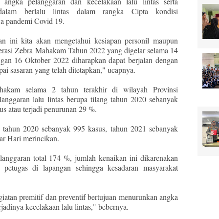
angka pelanggaran dan kecelakaan lalu lintas serta
dalam berlalu lintas dalam rangka Cipta kondisi
ya pandemi Covid 19.
an ini kita akan mengetahui kesiapan personil maupun
erasi Zebra Mahakam Tahun 2022 yang digelar selama 14
ngan 16 Oktober 2022 diharapkan dapat berjalan dengan
ai sasaran yang telah ditetapkan," ucapnya.
hakam selama 2 tahun terakhir di wilayah Provinsi
anggaran lalu lintas berupa tilang tahun 2020 sebanyak
us atau terjadi penurunan 29 %.
an tahun 2020 sebanyak 995 kasus, tahun 2021 sebanyak
ar Hari merincikan.
langgaran total 174 %, jumlah kenaikan ini dikarenakan
n petugas di lapangan sehingga kesadaran masyarakat
iatan premitif dan preventif bertujuan menurunkan angka
rjadinya kecelakaan lalu lintas," bebernya.