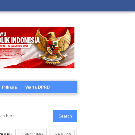
Pilkada
Warta DPRD
Search
RBARU
TRENDING
TERATAS