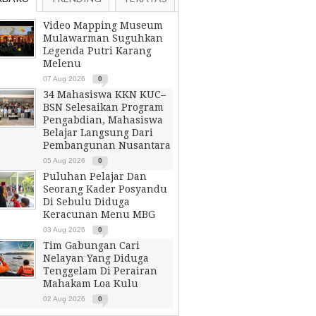
Video Mapping Museum
Mulawarman Suguhkan
Legenda Putri Karang
Melenu
07 Aug 2026
0
34 Mahasiswa KKN KUC–
BSN Selesaikan Program
Pengabdian, Mahasiswa
Belajar Langsung Dari
Pembangunan Nusantara
05 Aug 2026
0
Puluhan Pelajar Dan
Seorang Kader Posyandu
Di Sebulu Diduga
Keracunan Menu MBG
03 Aug 2026
0
Tim Gabungan Cari
Nelayan Yang Diduga
Tenggelam Di Perairan
Mahakam Loa Kulu
02 Aug 2026
0