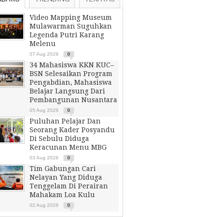
Video Mapping Museum
Mulawarman Suguhkan
Legenda Putri Karang
Melenu
07 Aug 2026
0
34 Mahasiswa KKN KUC–
BSN Selesaikan Program
Pengabdian, Mahasiswa
Belajar Langsung Dari
Pembangunan Nusantara
05 Aug 2026
0
Puluhan Pelajar Dan
Seorang Kader Posyandu
Di Sebulu Diduga
Keracunan Menu MBG
03 Aug 2026
0
Tim Gabungan Cari
Nelayan Yang Diduga
Tenggelam Di Perairan
Mahakam Loa Kulu
02 Aug 2026
0