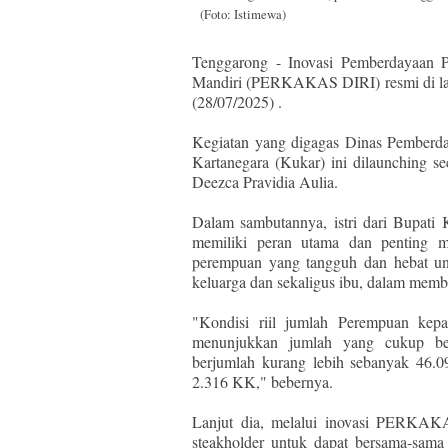
(Foto: Istimewa)
Tenggarong - Inovasi Pemberdayaan 
Mandiri (PERKAKAS DIRI) resmi di la
(28/07/2025) .
Kegiatan yang digagas Dinas Pemberd
Kartanegara (Kukar) ini dilaunching
Deezca Pravidia Aulia.
Dalam sambutannya, istri dari Bupat
memiliki peran utama dan penting m
perempuan yang tangguh dan hebat un
keluarga dan sekaligus ibu, dalam memb
"Kondisi riil jumlah Perempuan kep
menunjukkan jumlah yang cukup bes
berjumlah kurang lebih sebanyak 46.
2.316 KK," bebernya.
Lanjut dia, melalui inovasi PERKAKA
steakholder untuk dapat bersama-sa