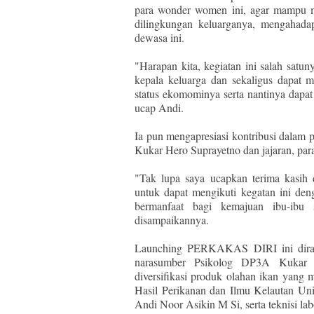
para wonder women ini, agar mampu m
dilingkungan keluarganya, mengahada
dewasa ini.
"Harapan kita, kegiatan ini salah sat
kepala keluarga dan sekaligus dapat 
status ekomominya serta nantinya dapa
ucap Andi.
Ia pun mengapresiasi kontribusi dalam 
Kukar Hero Suprayetno dan jajaran, pa
"Tak lupa saya ucapkan terima kasih
untuk dapat mengikuti kegatan ini den
bermanfaat bagi kemajuan ibu-ibu 
disampaikannya.
Launching PERKAKAS DIRI ini diran
narasumber Psikolog DP3A Kukar Af
diversifikasi produk olahan ikan yang
Hasil Perikanan dan Ilmu Kelautan Un
Andi Noor Asikin M Si, serta teknisi l