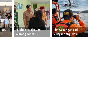
N KUC–
Puluhan Pelajar Dan
Tim Gabungan Cari
Seorang Kader P...
Nelayan Yang Didu...