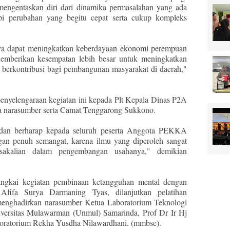
engentaskan diri dari dinamika permasalahan yang ada
pi perubahan yang begitu cepat serta cukup kompleks
unya dapat meningkatkan keberdayaan ekonomi perempuan
memberikan kesempatan lebih besar untuk meningkatkan
t berkontribusi bagi pembangunan masyarakat di daerah,"
penyelengaraan kegiatan ini kepada Plt Kepala Dinas P2A
ra narasumber serta Camat Tenggarong Sukkono.
 dan berharap kepada seluruh peserta Anggota PEKKA
gan penuh semangat, karena ilmu yang diperoleh sangat
sakalian dalam pengembangan usahanya," demikian
gkai kegiatan pembinaan ketangguhan mental dengan
ifa Surya Darmaning Tyas, dilanjutkan pelatihan
 menghadirkan narasumber Ketua Laboratorium Teknologi
iversitas Mulawarman (Unmul) Samarinda, Prof Dr Ir Hj
aboratorium Rekha Yusdha Nilawardhani. (mmbse).