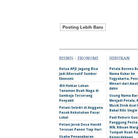
Posting Lebih Baru
BISNIS - EKONOMI
HIBURAN
Ketua APJI: Jagung Bisa
Petala Borneo 
Jadi Alternatif Sumber
Nama Kukar ke
Ekonomi
Yogyakarta, Pen
Menari dari Awa
436 Hektar Lahan
Akhir
Tanaman Buah Naga di
Samboja Terserang
Usung Nama Bar
Penyakit
Menjadi Petala,
Musik Etnik Asal 
Petani Seledri di Anggana
Bakal Rilis Single
Pasok Kebutuhan Pasar
Lokal
Padi Reborn Gu
Panggung Pesta
Petani Jeruk Desa Handil
IKN, Ribuan War
Terusan Panen Tiap Hari
Tumpah Ruah Ra
Usaha Penangkaran
Kemerdekaan