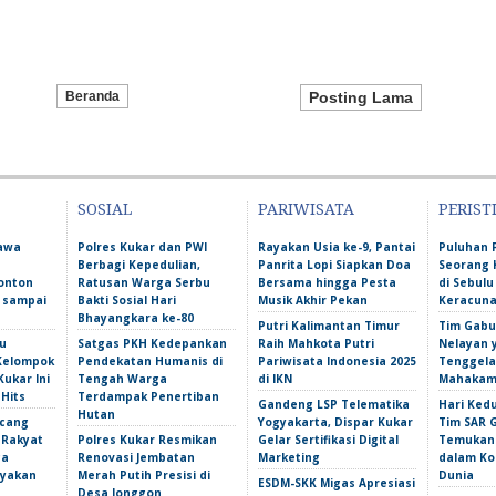
Beranda
Posting Lama
SOSIAL
PARIWISATA
PERIST
Bawa
Polres Kukar dan PWI
Rayakan Usia ke-9, Pantai
Puluhan 
Berbagi Kepedulian,
Panrita Lopi Siapkan Doa
Seorang 
onton
Ratusan Warga Serbu
Bersama hingga Pesta
di Sebulu
l sampai
Bakti Sosial Hari
Musik Akhir Pekan
Keracun
Bhayangkara ke-80
Putri Kalimantan Timur
Tim Gabu
u
Satgas PKH Kedepankan
Raih Mahkota Putri
Nelayan 
 Kelompok
Pendekatan Humanis di
Pariwisata Indonesia 2025
Tenggela
Kukar Ini
Tengah Warga
di IKN
Mahakam 
 Hits
Terdampak Penertiban
Gandeng LSP Telematika
Hari Ked
Hutan
ncang
Yogyakarta, Dispar Kukar
Tim SAR 
 Rakyat
Polres Kukar Resmikan
Gelar Sertifikasi Digital
Temukan 
ga
Renovasi Jembatan
Marketing
dalam Ko
yakan
Merah Putih Presisi di
Dunia
ESDM-SKK Migas Apresiasi
Desa Jonggon