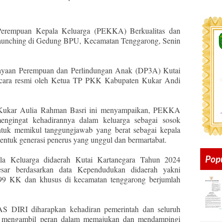
Perempuan Kepala Keluarga (PEKKA) Berkualitas dan
unching di Gedung BPU, Kecamatan Tenggarong, Senin
ayaan Perempuan dan Perlindungan Anak (DP3A) Kutai
 secara resmi oleh Ketua TP PKK Kabupaten Kukar Andi
i Kukar Aulia Rahman Basri ini menyampaikan, PEKKA
engingat kehadirannya dalam keluarga sebagai sosok
tuk memikul tanggungjawab yang berat sebagai kepala
entuk generasi penerus yang unggul dan bermartabat.
Pop
ala Keluarga didaerah Kutai Kartanegara Tahun 2024
ar berdasarkan data Kependudukan didaerah yakni
099 KK dan khusus di kecamatan tenggarong berjumlah
S DIRI diharapkan kehadiran pemerintah dan seluruh
ma mengambil peran dalam memajukan dan mendampingi