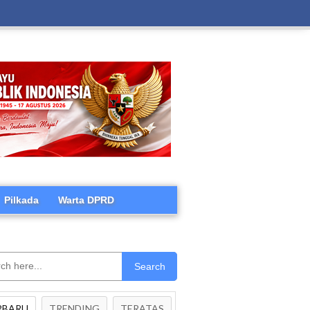
Pilkada
Warta DPRD
Search
RBARU
TRENDING
TERATAS