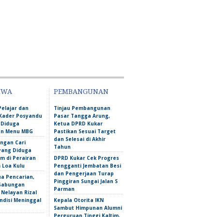
IWA
PEMBANGUNAN
Pelajar dan
Tinjau Pembangunan
Kader Posyandu
Pasar Tangga Arung,
 Diduga
Ketua DPRD Kukar
an Menu MBG
Pastikan Sesuai Target
dan Selesai di Akhir
ngan Cari
Tahun
yang Diduga
m di Perairan
DPRD Kukar Cek Progres
Loa Kulu
Pengganti Jembatan Besi
dan Pengerjaan Turap
ua Pencarian,
Pinggiran Sungai Jalan S
Gabungan
Parman
Nelayan Rizal
ndisi Meninggal
Kepala Otorita IKN
Sambut Himpunan Alumni
Perguruan Tinggi Kaltim,