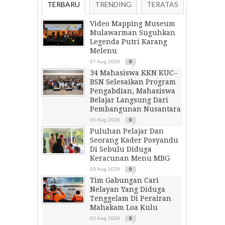
TERBARU
TRENDING
TERATAS
Video Mapping Museum
Mulawarman Suguhkan
Legenda Putri Karang
Melenu
07 Aug 2026
0
34 Mahasiswa KKN KUC–
BSN Selesaikan Program
Pengabdian, Mahasiswa
Belajar Langsung Dari
Pembangunan Nusantara
05 Aug 2026
0
Puluhan Pelajar Dan
Seorang Kader Posyandu
Di Sebulu Diduga
Keracunan Menu MBG
03 Aug 2026
0
Tim Gabungan Cari
Nelayan Yang Diduga
Tenggelam Di Perairan
Mahakam Loa Kulu
02 Aug 2026
0