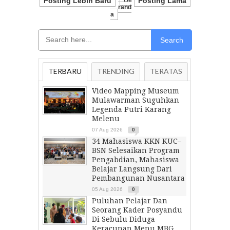
Posting Lebih Baru
Be
Posting Lama
Rand
A
Search
TERBARU
TRENDING
TERATAS
Video Mapping Museum
Mulawarman Suguhkan
Legenda Putri Karang
Melenu
07 Aug 2026
0
34 Mahasiswa KKN KUC–
BSN Selesaikan Program
Pengabdian, Mahasiswa
Belajar Langsung Dari
Pembangunan Nusantara
05 Aug 2026
0
Puluhan Pelajar Dan
Seorang Kader Posyandu
Di Sebulu Diduga
Keracunan Menu MBG