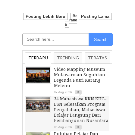
Posting Lebih Baru
Be
Posting Lama
Rand
A
Search
TERBARU
TRENDING
TERATAS
Video Mapping Museum
Mulawarman Suguhkan
Legenda Putri Karang
Melenu
07 Aug 2026
0
34 Mahasiswa KKN KUC–
BSN Selesaikan Program
Pengabdian, Mahasiswa
Belajar Langsung Dari
Pembangunan Nusantara
05 Aug 2026
0
Puluhan Pelajar Dan