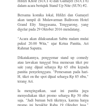
Hifdzi Khoir (SUCI 4) dan Gamayel (SUCI 6)
dalam acara bertajuk Stand Up Nite (SUN) #2.
Bersama komika lokal, Hifdzi dan Gamayel
akan tampil di Mulawarman Ballroom Hotel
Grand Elty Singgasana, Tenggarong, yang
digelar pada 29 Oktober 2016 mendatang.
"Acara akan dilaksanakan Sabtu malam mulai
pukul 20.00 Wita," ujar Ketua Panitia, Ari
Rahmat Saputra.
Dikatakannya, penggemar stand up comedy
atau lawakan tunggal bisa memesan tiket pre
sale yang dijual seharga Rp 65 ribu kepada
panitia penyelenggara. "Pemesanan pada hari-
H, tiket on the spot dijual seharga Rp 85 ribu,"
terang Ari.
Ia mengingatkan, saat ini panitia juga
menyediakan tiket promo seharga Rp 50 ribu
saja. "Jadi buruan beli tiketnya, karena harga
promo ini berakhir Rabu 19 Oktober lusa,"