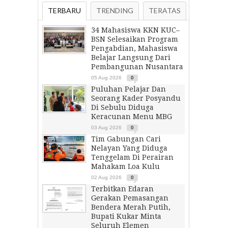
TERBARU
TRENDING
TERATAS
34 Mahasiswa KKN KUC–
BSN Selesaikan Program
Pengabdian, Mahasiswa
Belajar Langsung Dari
Pembangunan Nusantara
05 Aug 2026
0
Puluhan Pelajar Dan
Seorang Kader Posyandu
Di Sebulu Diduga
Keracunan Menu MBG
03 Aug 2026
0
Tim Gabungan Cari
Nelayan Yang Diduga
Tenggelam Di Perairan
Mahakam Loa Kulu
02 Aug 2026
0
Terbitkan Edaran
Gerakan Pemasangan
Bendera Merah Putih,
Bupati Kukar Minta
Seluruh Elemen