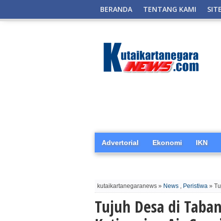
BERANDA
TENTANG KAMI
SIT
Advertorial
Ekonomi
IKN
kutaikartanegaranews »
News
,
Peristiwa
» Tu
Tujuh Desa di Taba