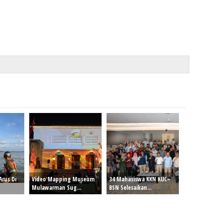
Arus Di
Video Mapping Museum
34 Mahasiswa KKN KUC–
Mulawarman Sug...
BSN Selesaikan...