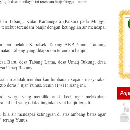
tujuh desa di wilayah ini terendam banjir hingga 1 meter
tan Tabang, Kutai Kartanegara (Kukar) pada Minggu
h tersebut terendam banjir dengan ketinggian air mencapai
arnaen melalui Kapolsek Tabang AKP Yunus Tanjung
matan Tabang yang dilaporkan terendam banjir.
 desa Baru, desa Tabang Lama, desa Umaq Tukung, desa
esa Umaq Bekuay.
aat ini adalah memberikan himbauan kepada masyarakat
kup deras," ujar Yunus, Senin (14/11) siang ini.
Pop
pada warga yang memiliki anak kecil agar melakukan
hal-hal yang tidak diinginkan saat banjir terjadi.
ila air mencapai ketinggian di atas ambang batas agar
" terang Yunus.