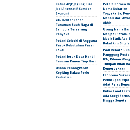
Ketua APJI: Jagung Bisa
Petala Borneo 
Jadi Alternatif Sumber
Nama Kukar ke
Ekonomi
Yogyakarta, Pen
Menari dari Awa
436 Hektar Lahan
Akhir
Tanaman Buah Naga di
Samboja Terserang
Usung Nama Bar
Penyakit
Menjadi Petala,
Musik Etnik Asal 
Petani Seledri di Anggana
Bakal Rilis Single
Pasok Kebutuhan Pasar
Lokal
Padi Reborn Gu
Panggung Pesta
Petani Jeruk Desa Handil
IKN, Ribuan War
Terusan Panen Tiap Hari
Tumpah Ruah Ra
Usaha Penangkaran
Kemerdekaan
Kepiting Bakau Perlu
El Corona Sukse
Perhatian
Penutupan Expo
Adat Pelas Benu
Kukar Land Festi
Ada Soegi Borne
Hingga Soneta