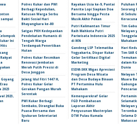
Bawa
Polres Kukar dan PWI
Rayakan Usia ke-9, Pantai
Puluhan 
Berbagi Kepedulian,
Panrita Lopi Siapkan Doa
Seorang 
onton
Ratusan Warga Serbu
Bersama hingga Pesta
di Sebulu
l sampai
Bakti Sosial Hari
Musik Akhir Pekan
Keracun
Bhayangkara ke-80
Putri Kalimantan Timur
Tim Gabu
u
Satgas PKH Kedepankan
Raih Mahkota Putri
Nelayan 
 Kelompok
Pendekatan Humanis di
Pariwisata Indonesia 2025
Tenggela
Kukar Ini
Tengah Warga
di IKN
Mahakam 
 Hits
Terdampak Penertiban
Gandeng LSP Telematika
Hari Ked
Hutan
ncang
Yogyakarta, Dispar Kukar
Tim SAR 
 Rakyat
Polres Kukar Resmikan
Gelar Sertifikasi Digital
Temukan 
ga
Renovasi Jembatan
Marketing
dalam Ko
yakan
Merah Putih Presisi di
Dunia
ESDM-SKK Migas Apresiasi
Desa Jonggon
Program Desa Wisata
Nelayan T
s Goyang
Jelang Idul Fitri 1447 H,
dan Desa Budaya Binaan
Muara Ba
 Erau
Polres Kukar Gelar
PT Pertamina Hulu
Gabunga
a 2023
Gerakan Pangan Murah
Mahakam
Pencarian
Serentak
val 2023,
Kemenparekraf Gelar
Pertamin
an
PWI Kukar Berbagi
FGD Pembahasan
Selamatk
Sembako, Dirangkai Buka
Laporan Akhir
Nelayan 
Puasa Bersama dan
Penyusunan Masterplan
Teromba
Syukuran Sekretariat
DTW Pulau Kumala
Selama Du
Baru
Makassa