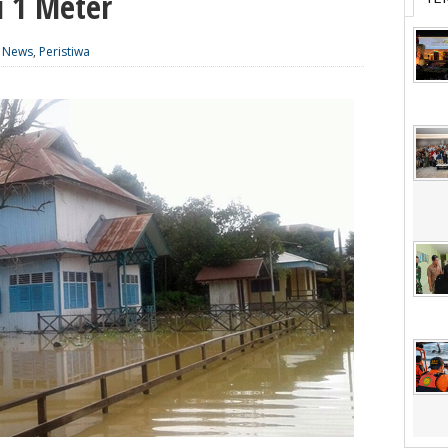
i 1 Meter
|
News
,
Peristiwa