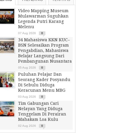
Video Mapping Museum
Mulawarman Suguhkan
Legenda Putri Karang
Melenu
07 Aug 2026
0
34 Mahasiswa KKN KUC–
BSN Selesaikan Program
Pengabdian, Mahasiswa
Belajar Langsung Dari
Pembangunan Nusantara
05 Aug 2026
0
Puluhan Pelajar Dan
Seorang Kader Posyandu
Di Sebulu Diduga
Keracunan Menu MBG
03 Aug 2026
0
Tim Gabungan Cari
Nelayan Yang Diduga
Tenggelam Di Perairan
Mahakam Loa Kulu
02 Aug 2026
0