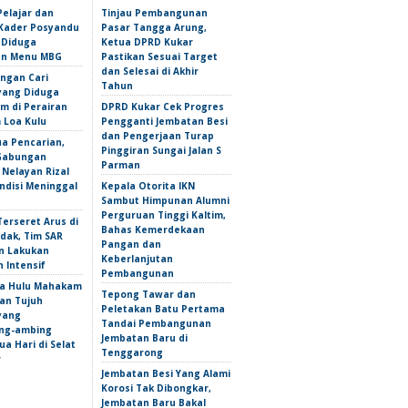
Pelajar dan
Tinjau Pembangunan
Kader Posyandu
Pasar Tangga Arung,
 Diduga
Ketua DPRD Kukar
an Menu MBG
Pastikan Sesuai Target
dan Selesai di Akhir
ngan Cari
Tahun
yang Diduga
m di Perairan
DPRD Kukar Cek Progres
Loa Kulu
Pengganti Jembatan Besi
dan Pengerjaan Turap
ua Pencarian,
Pinggiran Sungai Jalan S
Gabungan
Parman
Nelayan Rizal
ndisi Meninggal
Kepala Otorita IKN
Sambut Himpunan Alumni
Perguruan Tinggi Kaltim,
erseret Arus di
Bahas Kemerdekaan
dak, Tim SAR
Pangan dan
n Lakukan
Keberlanjutan
 Intensif
Pembangunan
a Hulu Mahakam
Tepong Tawar dan
an Tujuh
Peletakan Batu Pertama
yang
Tandai Pembangunan
ng-ambing
Jembatan Baru di
a Hari di Selat
Tenggarong
r
Jembatan Besi Yang Alami
Korosi Tak Dibongkar,
Jembatan Baru Bakal