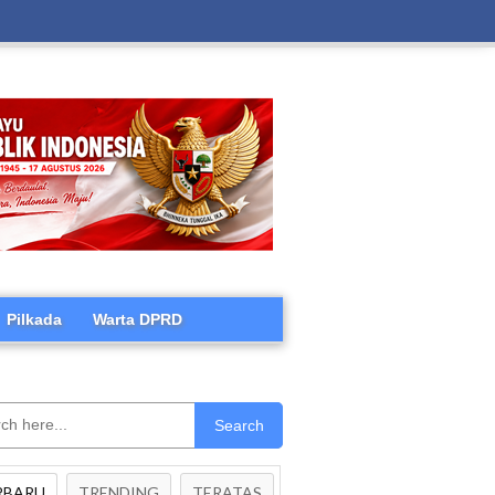
Pilkada
Warta DPRD
Search
RBARU
TRENDING
TERATAS