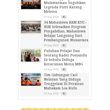
Mulawarman Suguhkan
Legenda Putri Karang
Melenu
07 Aug 2026
0
34 Mahasiswa KKN KUC–
BSN Selesaikan Program
Pengabdian, Mahasiswa
Belajar Langsung Dari
Pembangunan Nusantara
05 Aug 2026
0
Puluhan Pelajar Dan
Seorang Kader Posyandu
Di Sebulu Diduga
Keracunan Menu MBG
03 Aug 2026
0
Tim Gabungan Cari
Nelayan Yang Diduga
Tenggelam Di Perairan
Mahakam Loa Kulu
02 Aug 2026
0