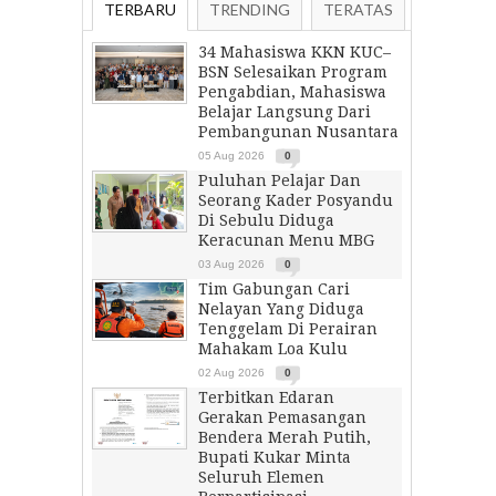
TERBARU
TRENDING
TERATAS
34 Mahasiswa KKN KUC–
BSN Selesaikan Program
Pengabdian, Mahasiswa
Belajar Langsung Dari
Pembangunan Nusantara
05 Aug 2026
0
Puluhan Pelajar Dan
Seorang Kader Posyandu
Di Sebulu Diduga
Keracunan Menu MBG
03 Aug 2026
0
Tim Gabungan Cari
Nelayan Yang Diduga
Tenggelam Di Perairan
Mahakam Loa Kulu
02 Aug 2026
0
Terbitkan Edaran
Gerakan Pemasangan
Bendera Merah Putih,
Bupati Kukar Minta
Seluruh Elemen