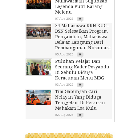
Mulawarman Suguhkan
Legenda Putri Karang
Melenu
07 Aug 2026
0
34 Mahasiswa KKN KUC–
BSN Selesaikan Program
Pengabdian, Mahasiswa
Belajar Langsung Dari
Pembangunan Nusantara
05 Aug 2026
0
Puluhan Pelajar Dan
Seorang Kader Posyandu
Di Sebulu Diduga
Keracunan Menu MBG
03 Aug 2026
0
Tim Gabungan Cari
Nelayan Yang Diduga
Tenggelam Di Perairan
Mahakam Loa Kulu
02 Aug 2026
0