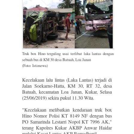
Truk box Hino terguling usai terlibat laka lantas dengan
sebuah bus di KM 30 desa Batuah, Loa Janan
(Foto: Istimewa)
Kecelakaan lalu lintas (Laka Lantas) terjadi di
Jalan Soekarno-Hatta, KM 30, RT 32, desa
Batuah, kecamatan Loa Janan, Kukar, Selasa
(25/06/2019) sekira pukul 11.30 Wita.
"Kecelakaan melibatkan kendaraan truk box
Hino Nomor Polisi KT 8149 NF dengan bus
PO Samarinda Lestarri Nopol KT 7996 AK,"
terang Kapolres Kukar AKBP Anwar Haidar
melalui Kasat Lantas AKP Ramadhanil.