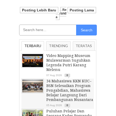
Posting Lebih Baru
Be
Posting Lama
Rand
A
Search
TERBARU
TRENDING
TERATAS
Video Mapping Museum
Mulawarman Suguhkan
Legenda Putri Karang
Melenu
07 Aug 2026
0
34 Mahasiswa KKN KUC–
BSN Selesaikan Program
Pengabdian, Mahasiswa
Belajar Langsung Dari
Pembangunan Nusantara
05 Aug 2026
0
Puluhan Pelajar Dan
Seorang Kader Posyandu