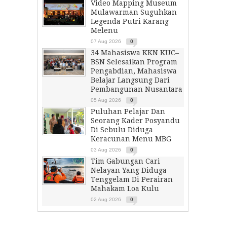
Video Mapping Museum
Mulawarman Suguhkan
Legenda Putri Karang
Melenu
07 Aug 2026
0
34 Mahasiswa KKN KUC–
BSN Selesaikan Program
Pengabdian, Mahasiswa
Belajar Langsung Dari
Pembangunan Nusantara
05 Aug 2026
0
Puluhan Pelajar Dan
Seorang Kader Posyandu
Di Sebulu Diduga
Keracunan Menu MBG
03 Aug 2026
0
Tim Gabungan Cari
Nelayan Yang Diduga
Tenggelam Di Perairan
Mahakam Loa Kulu
02 Aug 2026
0